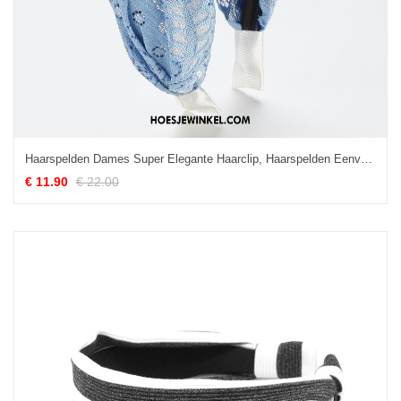
Haarspelden Dames Super Elegante Haarclip, Haarspelden Eenvoudig Nieuw Blau Weiß Beige
€ 11.90
€ 22.00