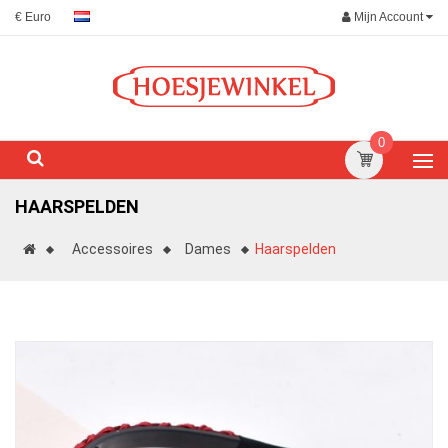
Mijn Account
€ Euro
0
HAARSPELDEN
Accessoires
Dames
Haarspelden