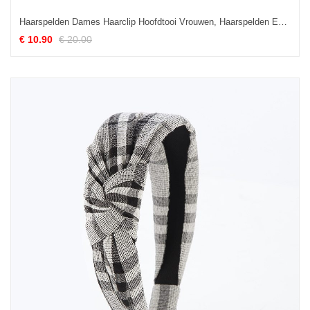
Haarspelden Dames Haarclip Hoofdtooi Vrouwen, Haarspelden Eenvoudig Bloemen
€ 10.90
€ 20.00