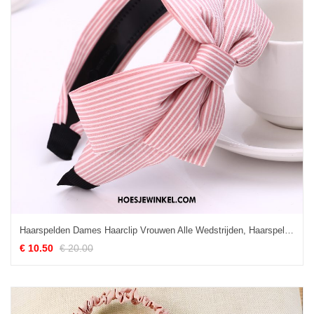
Haarspelden Dames Haarclip Vrouwen Alle Wedstrijden, Haarspelden Haarbanden Zoet
€ 10.50
€ 20.00