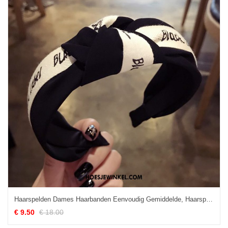
Haarspelden Dames Haarbanden Eenvoudig Gemiddelde, Haarspelden Geruit Haaraccessoires Schwarz
€ 9.50
€ 18.00