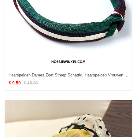
Haarspelden Dames Zoet Streep Schattig, Haarspelden Vrouwen Haarbanden Rot Weiß
€ 9.50
€ 18.00