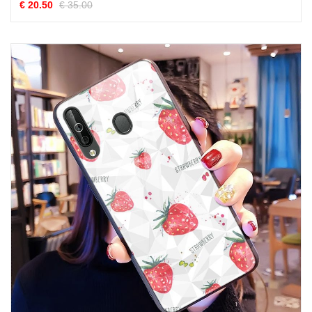
€ 20.50
€ 35.00