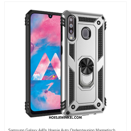
Samsung Galaxy A40s Hoesje Auto Ondersteuning Magnetisch, Samsung Galaxy A40s Hoesje Hard Mobiele Telefoon