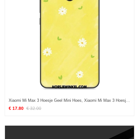
Xiaomi Mi Max 3 Hoesje Geel Mini Hoes, Xiaomi Mi Max 3 Hoesje Scheppend Siliconen Beige
€ 17.80
€ 32.00