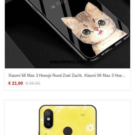
Xiaomi Mi Max 3 Hoesje Rood Zoet Zacht, Xiaomi Mi Max 3 Hoesje Mini Spiegel Beige
€ 21.00
€ 38.00