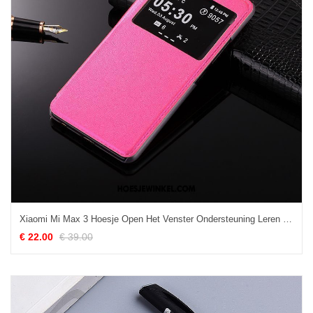
Xiaomi Mi Max 3 Hoesje Open Het Venster Ondersteuning Leren Etui, Xiaomi Mi Max 3 Hoesje Rood Anti-fall Beige
€ 22.00
€ 39.00