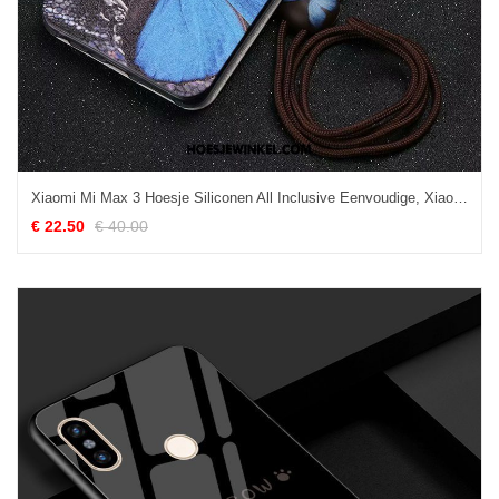
Xiaomi Mi Max 3 Hoesje Siliconen All Inclusive Eenvoudige, Xiaomi Mi Max 3 Hoesje Zacht Bescherming Beige
€ 22.50
€ 40.00