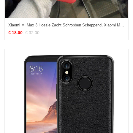
Xiaomi Mi Max 3 Hoesje Zacht Schrobben Scheppend, Xiaomi Mi Max 3 Hoesje Mini Persoonlijk Beige
€ 18.00
€ 32.00