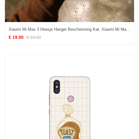
Xiaomi Mi Max 3 Hoesje Hanger Bescherming Kat, Xiaomi Mi Max 3 Hoesje Mooie Mini Beige
€ 19.00
€ 34.00