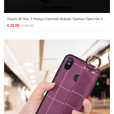
Xiaomi Mi Max 3 Hoesje Clamshell Mobiele Telefoon Open Het Venster, Xiaomi Mi Max 3 Hoesje Mini Ondersteuning Beige
€ 22.00
€ 39.00