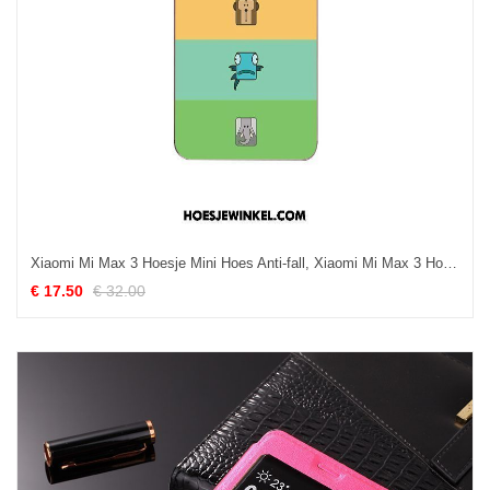
Xiaomi Mi Max 3 Hoesje Mini Hoes Anti-fall, Xiaomi Mi Max 3 Hoesje Spotprent Diepe Kleur Beige
€ 17.50
€ 32.00