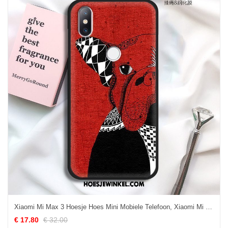
Xiaomi Mi Max 3 Hoesje Hoes Mini Mobiele Telefoon, Xiaomi Mi Max 3 Hoesje Trendy Merk Graffiti Beige
€ 17.80
€ 32.00