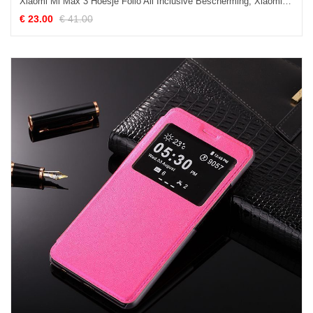
Xiaomi Mi Max 3 Hoesje Folio All Inclusive Bescherming, Xiaomi Mi Max 3 Hoesje Siliconen Hoes Beige
€ 23.00
€ 41.00