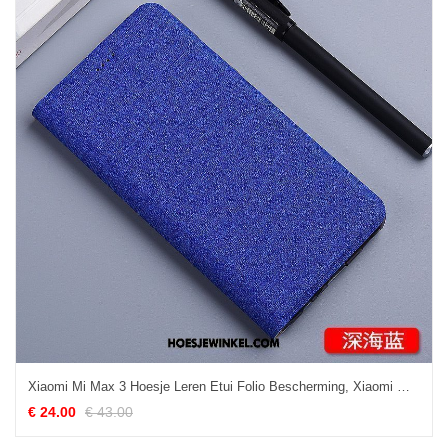
Xiaomi Mi Max 3 Hoesje Leren Etui Folio Bescherming, Xiaomi Mi Max 3 Hoesje Blauw Echt Leer Beige
€ 24.00
€ 43.00