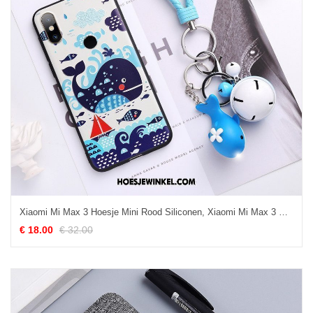
Xiaomi Mi Max 3 Hoesje Mini Rood Siliconen, Xiaomi Mi Max 3 Hoesje Bescherming Anti-fall Beige
€ 18.00
€ 32.00