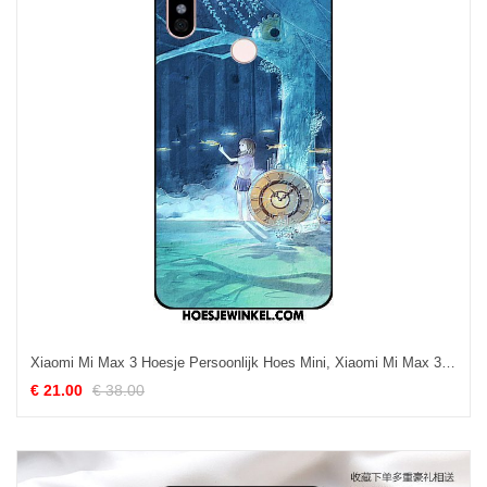
Xiaomi Mi Max 3 Hoesje Persoonlijk Hoes Mini, Xiaomi Mi Max 3 Hoesje Blauw Mobiele Telefoon Beige
€ 21.00
€ 38.00