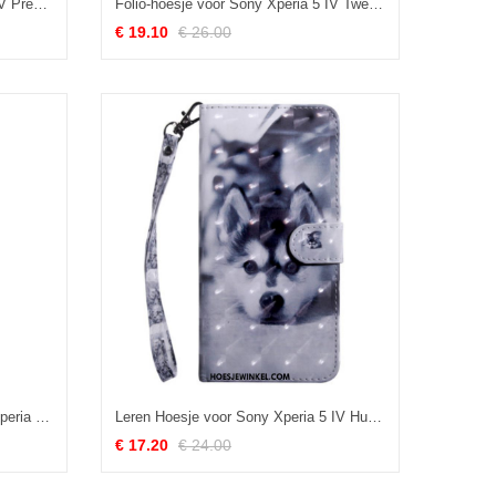
Folio-hoesje voor Sony Xperia 5 IV Premier Class Met Meerdere Kaarten
Folio-hoesje voor Sony Xperia 5 IV Tweekleurig Met Riem
€ 19.10
€ 26.00
Bescherming Hoesje voor Sony Xperia 5 IV Folio-hoesje Gespleten Leer
Leren Hoesje voor Sony Xperia 5 IV Husky Hond Met Koord
€ 17.20
€ 24.00