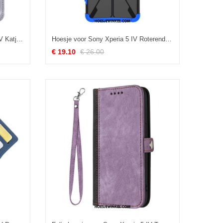
Folio-hoesje voor Sony Xperia 5 IV Katje Met Sleutelkoord
Hoesje voor Sony Xperia 5 IV Roterende Ring
€ 19.10
€ 26.00