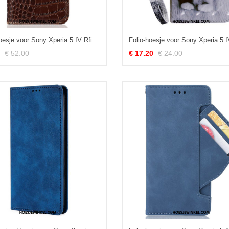
Leren Hoesje voor Sony Xperia 5 IV Rfid In Krokodilstijl
€ 52.00
€ 17.20
€ 24.00