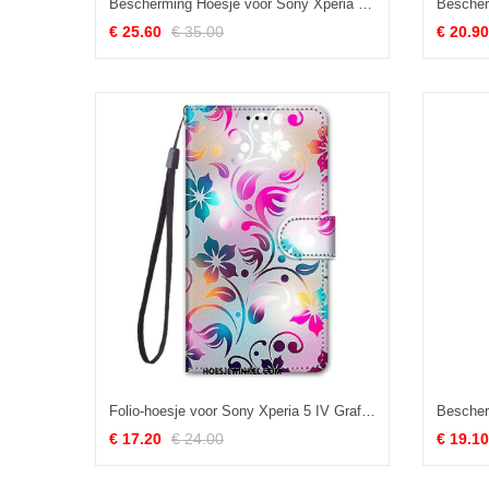
Bescherming Hoesje voor Sony Xperia 5 IV Folio-hoesje Tweekleurig Leereffect
€ 25.60
€ 35.00
€ 20.90
Folio-hoesje voor Sony Xperia 5 IV Grafisch Met Lanyard
€ 17.20
€ 24.00
€ 19.10