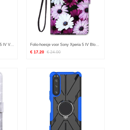
Telefoonhoesje voor Sony Xperia 5 IV Verfijnd Uiterlijk Met Leereffect
Folio-hoesje voor Sony Xperia 5 IV Bloemen Met Riem
€ 17.20
€ 24.00