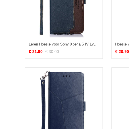
Leren Hoesje voor Sony Xperia 5 IV Lychee-stijl Rfid Khazneh
€ 21.90
€ 30.00
€ 20.90