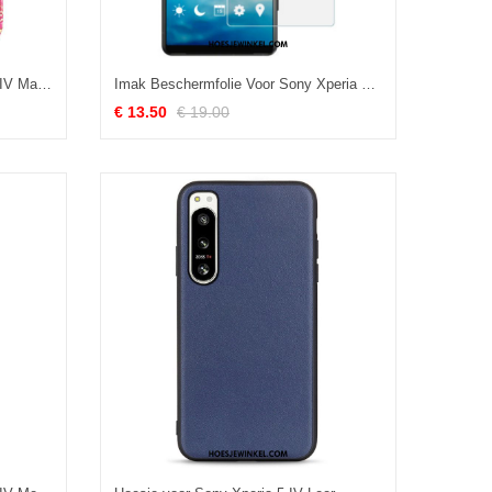
Leren Hoesje voor Sony Xperia 5 IV Marmer Met Lanyard
Imak Beschermfolie Voor Sony Xperia 5 Iv
€ 13.50
€ 19.00