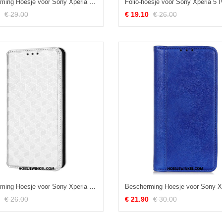
Bescherming Hoesje voor Sony Xperia 5 IV Folio-hoesje Elegant Kunstleer
€ 29.00
€ 19.10
€ 26.00
Bescherming Hoesje voor Sony Xperia 5 IV Folio-hoesje 3d Textuur
€ 26.00
€ 21.90
€ 30.00