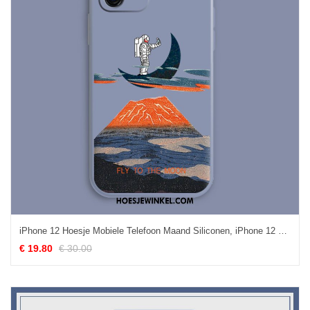
iPhone 12 Hoesje Mobiele Telefoon Maand Siliconen, iPhone 12 Hoesje Dun Net Red
€ 19.80
€ 30.00