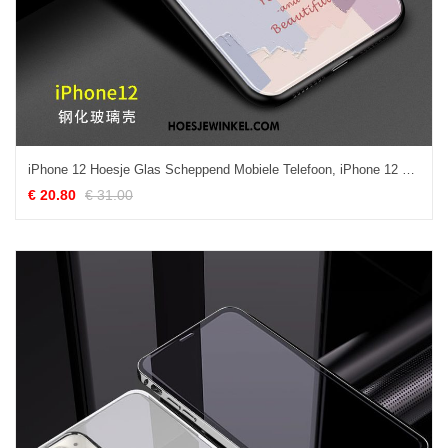
iPhone 12 Hoesje Glas Scheppend Mobiele Telefoon, iPhone 12 Hoesje Persoonlijk Eenvoudige
€ 20.80
€ 31.00