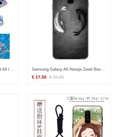
Samsung Galaxy A6 Hoesje Zacht All Inclusive Anti-fall, Samsung Galaxy A6 Hoesje Drijfzand Blauw
Samsung Galaxy A6 Hoesje Zwart Bescherming Ster, Samsung Galaxy A6 Hoesje Spotprent Hoes
€ 17.50
€ 32.00