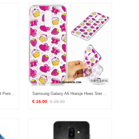
Samsung Galaxy A6 Hoesje Zacht Persoonlijk Ster, Samsung Galaxy A6 Hoesje Mobiele Telefoon Scheppend
Samsung Galaxy A6 Hoesje Hoes Ster Bescherming, Samsung Galaxy A6 Hoesje Siliconen Doorzichtig
€ 16.00
€ 29.00