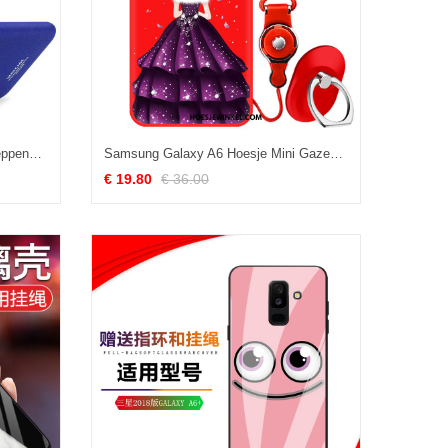
Samsung Galaxy A6 Hoesje Scheppend Schrobben Ster, Samsung Galaxy A6 Hoesje Ring Hoes
Samsung Galaxy A6 Hoesje Mini Gazen Europa, Samsung Galaxy A6 Hoesje Eenvoudige Purper
€ 19.80
€ 36.00