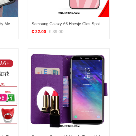
Samsung Galaxy A6 Hoesje Trendy Merk Hoes Anti-fall, Samsung Galaxy A6 Hoesje Kat Spotprent
Samsung Galaxy A6 Hoesje Glas Spotprent Ster, Samsung Galaxy A6 Hoesje Mobiele Telefoon Anti-fall
€ 22.00
€ 39.00