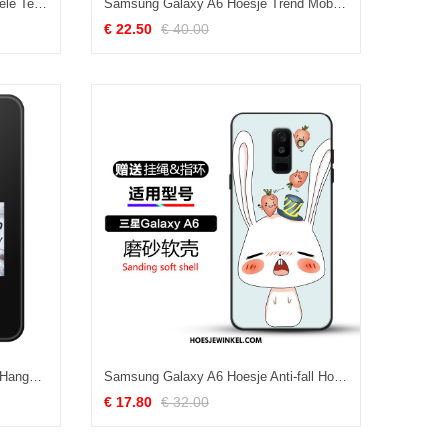
Samsung Galaxy A6 Hoesje Mobiele Telefoon Zacht Siliconen, Samsung Galaxy A6 Hoesje Ster Rood
Samsung Galaxy A6 Hoesje Trend Mobiele Telefoon Purper, Samsung Galaxy A6 Hoesje Leren Etui Ondersteuning
€ 22.50
€ 40.00
Samsung Galaxy A6 Hoesje Ster Hanger Anti-fall, Samsung Galaxy A6 Hoesje Zacht Mobiele Telefoon
Samsung Galaxy A6 Hoesje Anti-fall Hoes Mooie, Samsung Galaxy A6 Hoesje Mobiele Telefoon Bescherming
€ 17.80
€ 32.00