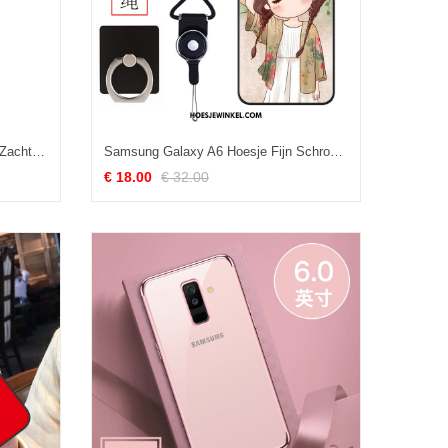
Samsung Galaxy A6 Hoesje Ster Zacht Spotprent, Samsung Galaxy A6 Hoesje Geel Hoes
Samsung Galaxy A6 Hoesje Fijn Schrobben Mobiele Telefoon, Samsung Galaxy A6 Hoesje Persoonlijk Groen
€ 18.00
€ 32.00