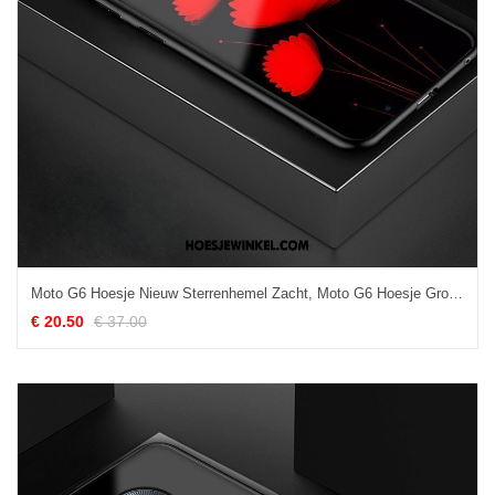
Moto G6 Hoesje Nieuw Sterrenhemel Zacht, Moto G6 Hoesje Groen Bescherming
€ 20.50
€ 37.00