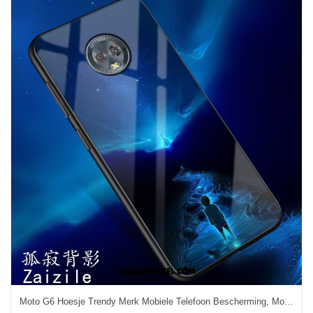
Moto G6 Hoesje Trendy Merk Mobiele Telefoon Bescherming, Moto G6 Hoesje Blauw Zacht