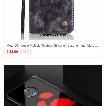
Moto G6 Hoesje Mobiele Telefoon Siliconen Bescherming, Moto G6 Hoesje Zwart Folio
€ 22.00
€ 39.00