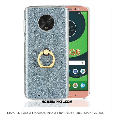
Moto G6 Hoesje Ondersteuning All Inclusive Blauw, Moto G6 Hoesje Zacht Mobiele Telefoon