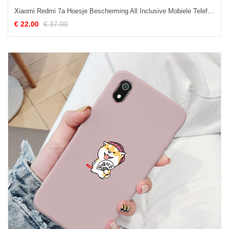
Xiaomi Redmi 7a Hoesje Bescherming All Inclusive Mobiele Telefoon, Xiaomi Redmi 7a Hoesje Spotprent Hoes Beige
€ 22.00
€ 37.00