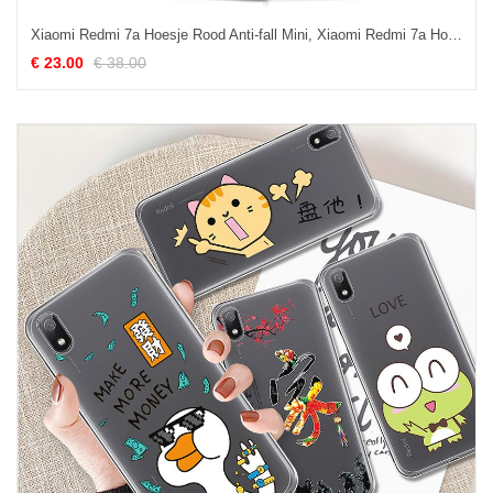
Xiaomi Redmi 7a Hoesje Rood Anti-fall Mini, Xiaomi Redmi 7a Hoesje Blauw Bescherming Beige
€ 23.00
€ 38.00