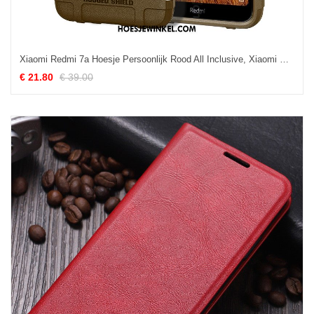
Xiaomi Redmi 7a Hoesje Persoonlijk Rood All Inclusive, Xiaomi Redmi 7a Hoesje Zacht Scheppend Braun Beige
€ 21.80
€ 39.00