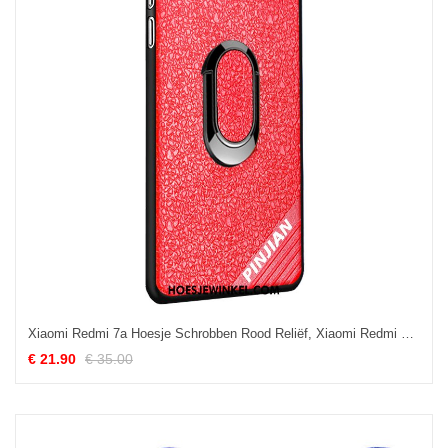
Xiaomi Redmi 7a Hoesje Schrobben Rood Reliëf, Xiaomi Redmi 7a Hoesje Mini Siliconen Beige
€ 21.90
€ 35.00