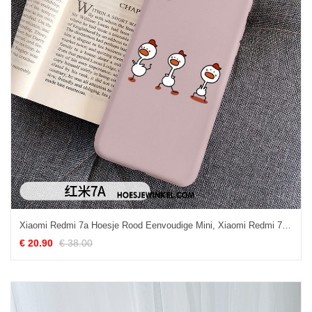
Xiaomi Redmi 7a Hoesje Rood Eenvoudige Mini, Xiaomi Redmi 7a Hoesje Spotprent Dun Beige
€ 20.90
€ 38.00