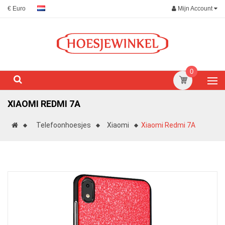
Mijn Account
€ Euro
0
XIAOMI REDMI 7A
Telefoonhoesjes
Xiaomi
Xiaomi Redmi 7A