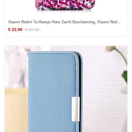
Xiaomi Redmi 7a Hoesje Hoes Zacht Bescherming, Xiaomi Redmi 7a Hoesje Mini Rood Beige
€ 22.90
€ 40.00