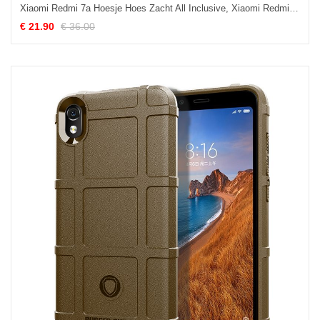
Xiaomi Redmi 7a Hoesje Hoes Zacht All Inclusive, Xiaomi Redmi 7a Hoesje Bescherming Siliconen Beige
€ 21.90
€ 36.00