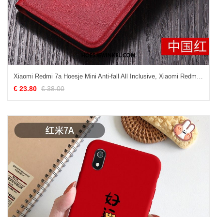
Xiaomi Redmi 7a Hoesje Mini Anti-fall All Inclusive, Xiaomi Redmi 7a Hoesje Luxe Clamshell Beige
€ 23.80
€ 38.00