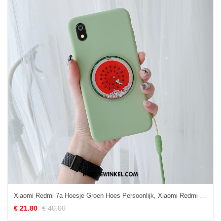
Xiaomi Redmi 7a Hoesje Groen Hoes Persoonlijk, Xiaomi Redmi 7a Hoesje Siliconen Mobiele Telefoon Beige
€ 21.80
€ 40.00