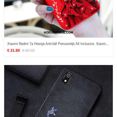
Xiaomi Redmi 7a Hoesje Anti-fall Persoonlijk All Inclusive, Xiaomi Redmi 7a Hoesje Rood Nieuw Beige
€ 21.80
€ 40.00