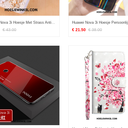
Huawei Nova 3i Hoesje Met Strass Anti-fall Wit, Huawei Nova 3i Hoesje Leren Etui Clamshell
€ 43.00
€ 21.50
€ 38.00