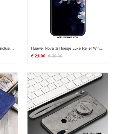
Huawei Nova 3i Hoesje Mode All Inclusive Bescherming, Huawei Nova 3i Hoesje Siliconen Persoonlijk
Huawei Nova 3i Hoesje Luxe Reliëf Wind, Huawei Nova 3i Hoesje Anti-fall Trend
€ 21.00
€ 38.00