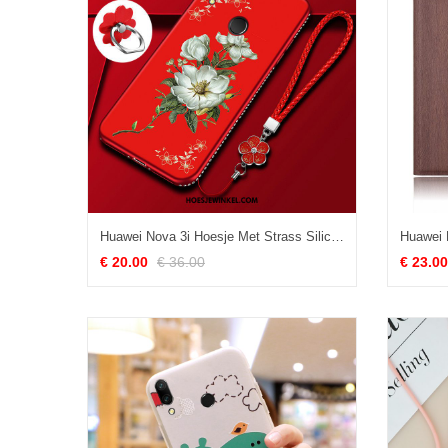
Huawei Nova 3i Hoesje Met Strass Siliconen Zacht, Huawei Nova 3i Hoesje Rood All Inclusive
€ 20.00
€ 36.00
€ 23.00