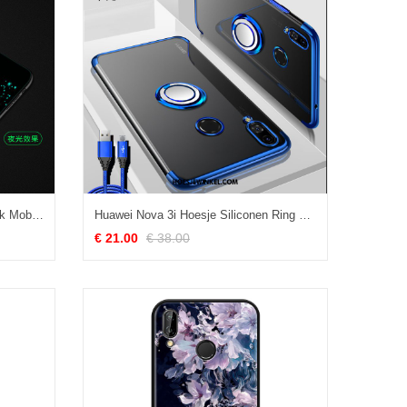
Huawei Nova 3i Hoesje Persoonlijk Mobiele Telefoon Skärmskydd, Huawei Nova 3i Hoesje Tempereren Trend
Huawei Nova 3i Hoesje Siliconen Ring High End, Huawei Nova 3i Hoesje Doorzichtig Anti-fall
€ 21.00
€ 38.00