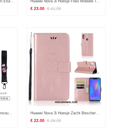
Huawei Nova 3i Hoesje Hoes Leren Etui Clamshell, Huawei Nova 3i Hoesje Mobiele Telefoon Wit
Huawei Nova 3i Hoesje Folio Mobiele Telefoon Hoes, Huawei Nova 3i Hoesje Zwart Goud
€ 23.00
€ 41.00
Huawei Nova 3i Hoesje Lovers Eenvoudige Bescherming, Huawei Nova 3i Hoesje Siliconen Anti-fall Braun
Huawei Nova 3i Hoesje Zacht Bescherming Anti-fall, Huawei Nova 3i Hoesje Roze Leren Etui
€ 22.00
€ 39.00