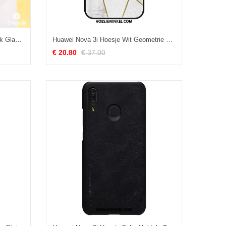
Huawei Nova 3i Hoesje Persoonlijk Glas Scheppend, Huawei Nova 3i Hoesje Trendy Merk Gekleurde
Huawei Nova 3i Hoesje Wit Geometrie Bedrijf, Huawei Nova 3i Hoesje Hoes Scheppend
€ 20.80
€ 37.00