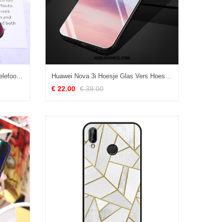
Huawei Nova 3i Hoesje Mobiele Telefoon Hanger Scheppend, Huawei Nova 3i Hoesje Persoonlijk Hoes
Huawei Nova 3i Hoesje Glas Vers Hoes, Huawei Nova 3i Hoesje Licht Helder
€ 22.00
€ 39.00