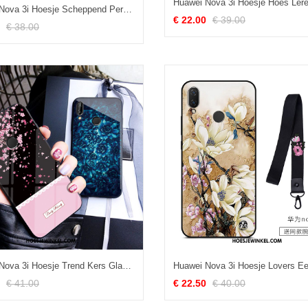
Huawei Nova 3i Hoesje Scheppend Persoonlijk Rood, Huawei Nova 3i Hoesje Anti-fall Wind
€ 22.00
€ 39.00
€ 38.00
Huawei Nova 3i Hoesje Trend Kers Glas, Huawei Nova 3i Hoesje Vers Scheppend
€ 41.00
€ 22.50
€ 40.00