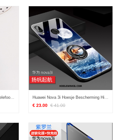
Huawei Nova 3i Hoesje Mobiele Telefoon Trendy Merk Bescherming, Huawei Nova 3i Hoesje Eenvoudige Hoes Braun
Huawei Nova 3i Hoesje Bescherming High End Mobiele Telefoon, Huawei Nova 3i Hoesje Glas Blauw
€ 23.00
€ 41.00