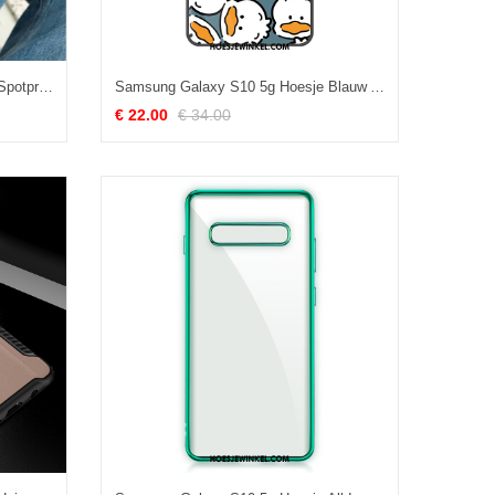
Samsung Galaxy S10 5g Hoesje Spotprent Mobiele Telefoon Bescherming, Samsung Galaxy S10 5g Hoesje Trendy Merk Ster
Samsung Galaxy S10 5g Hoesje Blauw All Inclusive Anti-fall, Samsung Galaxy S10 5g Hoesje Glas Siliconen
€ 22.00
€ 34.00