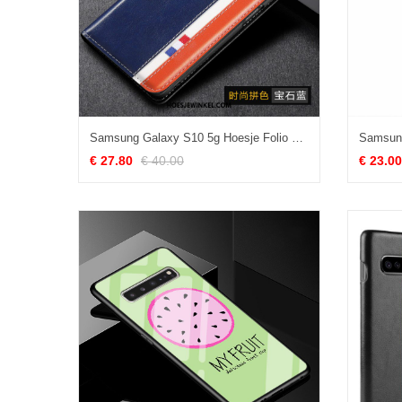
Samsung Galaxy S10 5g Hoesje Folio Mobiele Telefoon Ster, Samsung Galaxy S10 5g Hoesje Leren Etui Blauw
€ 27.80
€ 40.00
€ 23.00