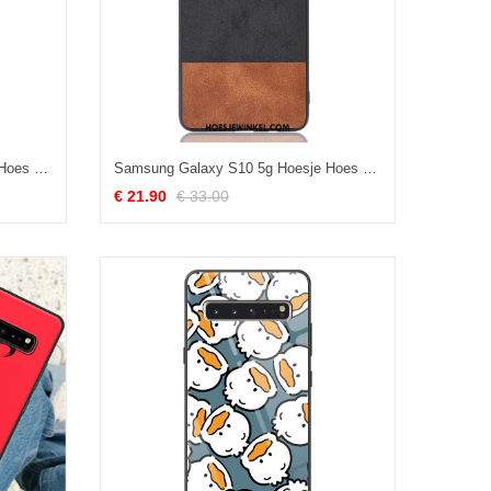
Samsung Galaxy S10 5g Hoesje Hoes Leren Etui Bescherming, Samsung Galaxy S10 5g Hoesje Kaart Rood
Samsung Galaxy S10 5g Hoesje Hoes Gemengde Kleuren Zwart, Samsung Galaxy S10 5g Hoesje Denim Mobiele Telefoon
€ 21.90
€ 33.00