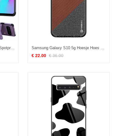
Samsung Galaxy S10 5g Hoesje Spotprent Patroon Clamshell, Samsung Galaxy S10 5g Hoesje Mobiele Telefoon Leren Etui
Samsung Galaxy S10 5g Hoesje Hoes Ster Mobiele Telefoon, Samsung Galaxy S10 5g Hoesje Doek Anti-fall Braun
€ 22.00
€ 36.00