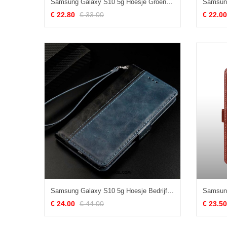
Samsung Galaxy S10 5g Hoesje Groen Glas Mobiele Telefoon, Samsung Galaxy S10 5g Hoesje All Inclusive Ster
€ 22.80
€ 33.00
€ 22.00
Samsung Galaxy S10 5g Hoesje Bedrijf Blauw Ster, Samsung Galaxy S10 5g Hoesje Folio Leren Etui
€ 24.00
€ 44.00
€ 23.50