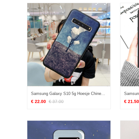
Samsung Galaxy S10 5g Hoesje Chinese Stijl Hoes Ster, Samsung Galaxy S10 5g Hoesje Persoonlijk Scheppend
€ 22.00
€ 37.00
€ 21.50