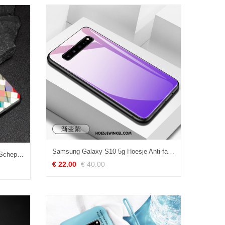
Samsung Galaxy S10 5g Hoesje Anti-fall Hoes Bescherming, Samsung Galaxy S10 5g Hoesje Mobiele Telefoon Effen Kleur
Samsung Galaxy S10 5g Hoesje Scheppend Eenvoudige Mobiele Telefoon, Samsung Galaxy S10 5g Hoesje Persoonlijk Bescherming
€ 22.00
€ 40.00