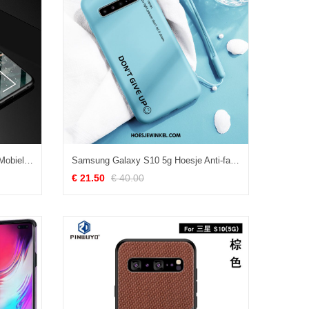
Samsung Galaxy S10 5g Hoesje Mobiele Telefoon Hard Trendy Merk, Samsung Galaxy S10 5g Hoesje Ster Hoes
Samsung Galaxy S10 5g Hoesje Anti-fall Lovers Bescherming, Samsung Galaxy S10 5g Hoesje Trend Blauw
€ 21.50
€ 40.00