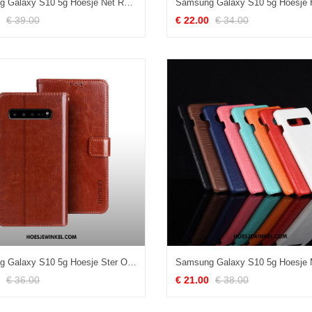
Samsung Galaxy S10 5g Hoesje Net Red Spotprent Ster, Samsung Galaxy S10 5g Hoesje Anti-fall All Inclusive
€ 39.00
€ 22.00
€ 34.00
Samsung Galaxy S10 5g Hoesje Ster Ondersteuning Portemonnee, Samsung Galaxy S10 5g Hoesje Leren Etui Folio Braun
€ 36.00
€ 21.00
€ 38.00