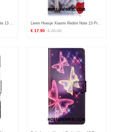
Flip Case Leren Xiaomi Redmi Note 13 Pro 5g Vlinder En Bloemen
Leren Hoesje Xiaomi Redmi Note 13 Pro 5g Mopshond Bescherming Hoesje
€ 17.90
€ 25.00