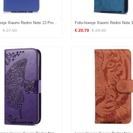
Folio-hoesje Xiaomi Redmi Note 13 Pro 5g Telefoonhoesje Klassiek
€ 27.00
€ 20.70
€ 29.00