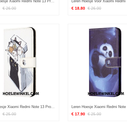
Leren Hoesje Xiaomi Redmi Note 13 Pro 5g Kat En Aardbei Met Riem Bescherming Hoesje
€ 26.00
€ 18.80
€ 26.00
Folio-hoesje Xiaomi Redmi Note 13 Pro 5g String Katten
€ 25.00
€ 17.90
€ 25.00