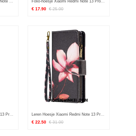
Leren Hoesje Voor Xiaomi Redmi Note 13 Pro 5g Boze Panda Met Riem
Folio-hoesje Xiaomi Redmi Note 13 Pro 5g Telefoonhoesje Fonkelende Vlinders
€ 17.90
€ 25.00
Leren Hoesje Xiaomi Redmi Note 13 Pro 5g Panda Space Met Riem Bescherming Hoesje
Leren Hoesje Xiaomi Redmi Note 13 Pro 5g Lotus-portemonnee
€ 22.50
€ 31.00