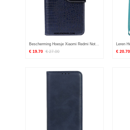
Bescherming Hoesje Xiaomi Redmi Note 13 Pro 5g Idewei Krokodilstijl
€ 19.70
€ 27.00
€ 20.70