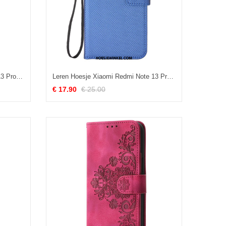
Folio-hoesje Xiaomi Redmi Note 13 Pro 5g Rfid-blokkering En Draagkoord
Leren Hoesje Xiaomi Redmi Note 13 Pro 5g Gestippelde Band Bescherming Hoesje
€ 17.90
€ 25.00