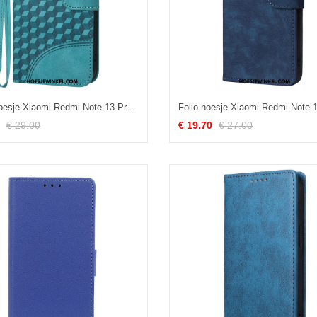
Leren Hoesje Xiaomi Redmi Note 13 Pro 5g Patroon Olifantenkop Bescherming Hoesje
€ 29.00
€ 19.70
€ 27.00