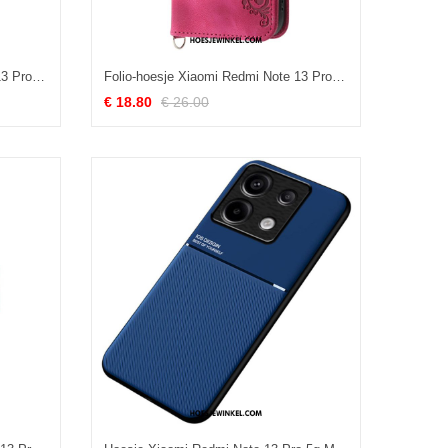
Folio-hoesje Xiaomi Redmi Note 13 Pro 5g Portemonnee Met Rfid-blokkering
Folio-hoesje Xiaomi Redmi Note 13 Pro 5g Telefoonhoesje Kant Met Band En Schouderband
€ 18.80
€ 26.00