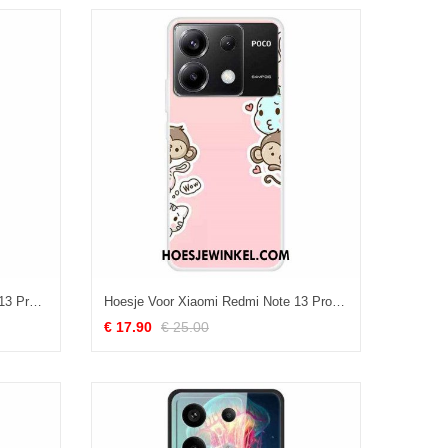
Case Hoesje Xiaomi Redmi Note 13 Pro 5g Telefoonhoesje Schedelberg
Hoesje Voor Xiaomi Redmi Note 13 Pro 5g Wauw
€ 17.90
€ 25.00