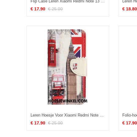
Flip Case Leren Xiaomi Redmi Note 13 Pro 5g Roze Zwarte Band
€ 17.90
€ 25.00
€ 18.80
Leren Hoesje Voor Xiaomi Redmi Note 13 Pro 5g Londens Leven
€ 17.90
€ 25.00
€ 17.90