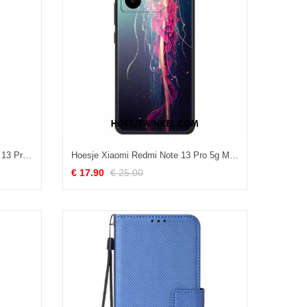
Cover Hoesje Xiaomi Redmi Note 13 Pro 5g Telefoonhoesje Lotus Gehard Glas
Hoesje Xiaomi Redmi Note 13 Pro 5g Medusa Gehard Glas Bescherming Hoesje
€ 17.90
€ 25.00