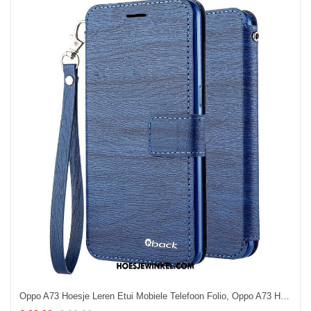
Oppo A73 Hoesje Leren Etui Mobiele Telefoon Folio, Oppo A73 Hoesje Hoes Bescherming