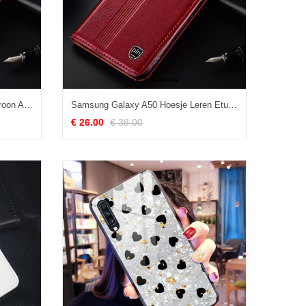
Samsung Galaxy A50 Hoesje Patroon Anti-fall Bescherming, Samsung Galaxy A50 Hoesje Echt Leer All Inclusive Braun
Samsung Galaxy A50 Hoesje Leren Etui Ster Anti-fall, Samsung Galaxy A50 Hoesje Bescherming All Inclusive
€ 26.00
€ 38.00