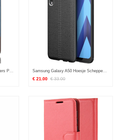
Samsung Galaxy A50 Hoesje Lovers Patroon Schrobben, Samsung Galaxy A50 Hoesje Denim Gemengde Kleuren
Samsung Galaxy A50 Hoesje Scheppend Bedrijf Zacht, Samsung Galaxy A50 Hoesje Ster Zwart
€ 21.00
€ 33.00