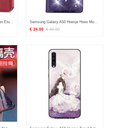
Samsung Galaxy A50 Hoesje Leren Etui Siliconen Ster, Samsung Galaxy A50 Hoesje Anti-fall Tempereren
Samsung Galaxy A50 Hoesje Hoes Mobiele Telefoon Folio, Samsung Galaxy A50 Hoesje Zacht Leren Etui
€ 24.00
€ 40.00