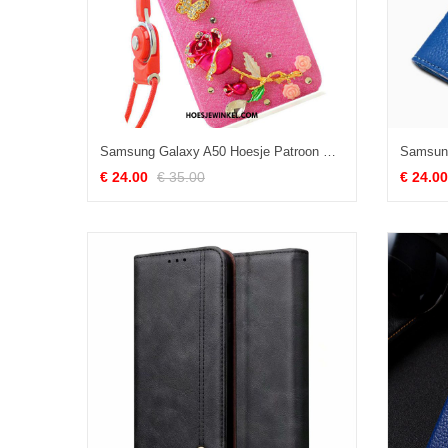
Samsung Galaxy A50 Hoesje Patroon Met Strass Folio, Samsung Galaxy A50 Hoesje Anti-fall Leren Etui
€ 24.00
€ 35.00
€ 24.00