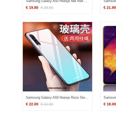
Samsung Galaxy A50 Hoesje Net Red Hoes Trendy Merk, Samsung Galaxy A50 Hoesje Mobiele Telefoon Zacht
€ 19.80
€ 29.00
€ 21.90
Samsung Galaxy A50 Hoesje Roze Ster Siliconen, Samsung Galaxy A50 Hoesje Trend Eenvoudige
€ 22.00
€ 41.00
€ 18.00