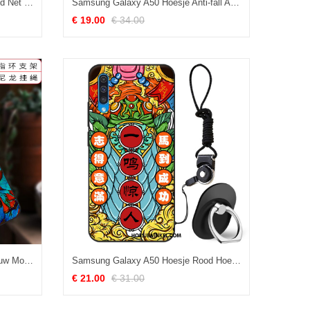
Samsung Galaxy A50 Hoesje Wind Net Red Ster, Samsung Galaxy A50 Hoesje Persoonlijk Vers
Samsung Galaxy A50 Hoesje Anti-fall All Inclusive Mobiele Telefoon, Samsung Galaxy A50 Hoesje Siliconen Ster
€ 19.00
€ 34.00
Samsung Galaxy A50 Hoesje Blauw Mode All Inclusive, Samsung Galaxy A50 Hoesje Anti-fall Ster
Samsung Galaxy A50 Hoesje Rood Hoes Vintage, Samsung Galaxy A50 Hoesje Trendy Merk Persoonlijk
€ 21.00
€ 31.00