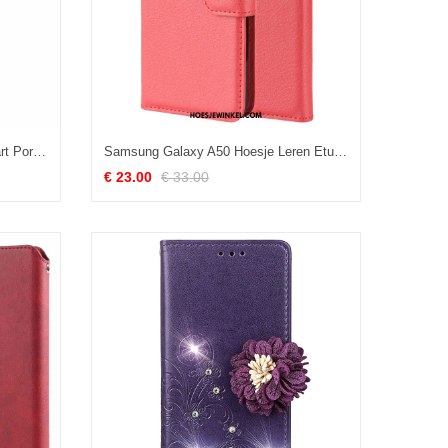
Samsung Galaxy A50 Hoesje Kaart Portemonnee Leren Etui, Samsung Galaxy A50 Hoesje Leer Wijnrood
Samsung Galaxy A50 Hoesje Leren Etui Soort Aziatische Vrucht Mobiele Telefoon, Samsung Galaxy A50 Hoesje Ster Rood
€ 23.00
€ 33.00