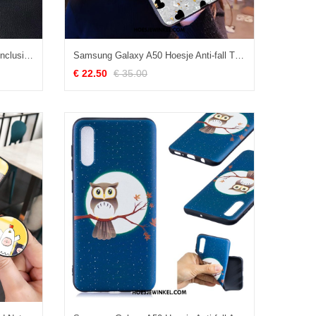
Samsung Galaxy A50 Hoesje All Inclusive Wit Bescherming, Samsung Galaxy A50 Hoesje Tempereren Leren Etui
Samsung Galaxy A50 Hoesje Anti-fall Trendy Merk Hoes, Samsung Galaxy A50 Hoesje Roze Wit
€ 22.50
€ 35.00