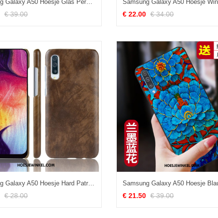
Samsung Galaxy A50 Hoesje Glas Persoonlijk Trendy Merk, Samsung Galaxy A50 Hoesje Bescherming Effen Kleur
€ 39.00
€ 22.00
€ 34.00
Samsung Galaxy A50 Hoesje Hard Patroon Bescherming, Samsung Galaxy A50 Hoesje Mobiele Telefoon Soort Aziatische Vrucht Braun
€ 28.00
€ 21.50
€ 39.00