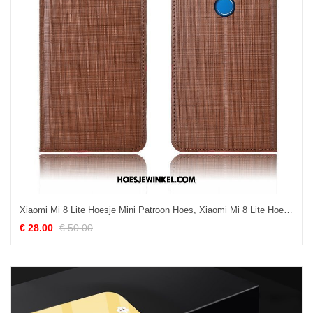
Xiaomi Mi 8 Lite Hoesje Mini Patroon Hoes, Xiaomi Mi 8 Lite Hoesje Echt Leer Nieuw Braun Beige
€ 28.00
€ 50.00