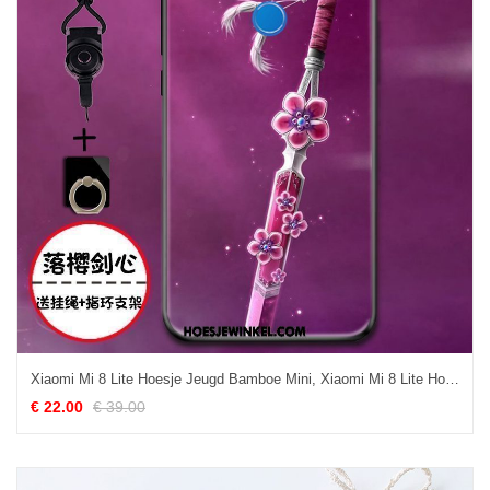
Xiaomi Mi 8 Lite Hoesje Jeugd Bamboe Mini, Xiaomi Mi 8 Lite Hoesje Schrobben Wind Beige
€ 22.00
€ 39.00