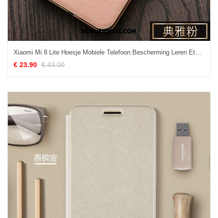
Xiaomi Mi 8 Lite Hoesje Mobiele Telefoon Bescherming Leren Etui, Xiaomi Mi 8 Lite Hoesje All Inclusive Roze
€ 23.90
€ 43.00