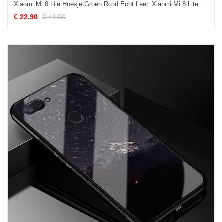
Xiaomi Mi 8 Lite Hoesje Groen Rood Echt Leer, Xiaomi Mi 8 Lite Hoesje Jeugd All Inclusive Beige
€ 22.90
€ 41.00