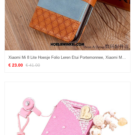
Xiaomi Mi 8 Lite Hoesje Folio Leren Etui Portemonnee, Xiaomi Mi 8 Lite Hoesje Hoes Bescherming
€ 23.00
€ 41.00