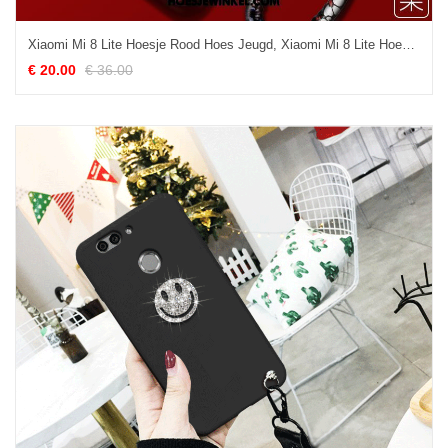
Xiaomi Mi 8 Lite Hoesje Rood Hoes Jeugd, Xiaomi Mi 8 Lite Hoesje Bescherming Mini Beige
€ 20.00
€ 36.00