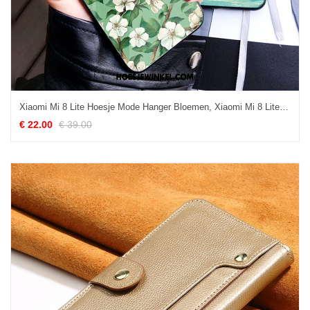
Xiaomi Mi 8 Lite Hoesje Mode Hanger Bloemen, Xiaomi Mi 8 Lite Hoesje Bescherming Hoes Beige
€ 22.00
€ 39.00