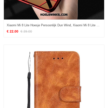
Xiaomi Mi 8 Lite Hoesje Persoonlijk Dun Wind, Xiaomi Mi 8 Lite Hoesje Anti-fall Mobiele Telefoon Beige
€ 22.00
€ 39.00