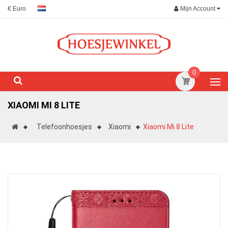
Mijn Account
€ Euro
0
XIAOMI MI 8 LITE
Telefoonhoesjes
Xiaomi
Xiaomi Mi 8 Lite