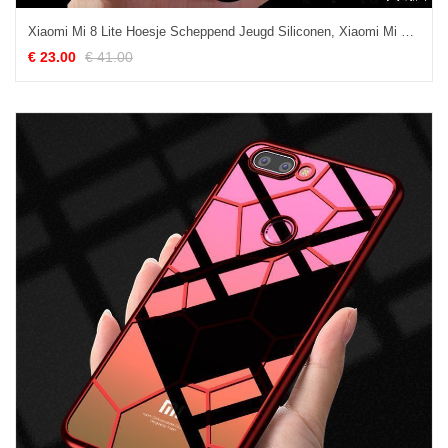
Xiaomi Mi 8 Lite Hoesje Scheppend Jeugd Siliconen, Xiaomi Mi 8 Lite Hoesje Anti-fall Mobiele Telefoon Beige
€ 23.00
€ 41.00