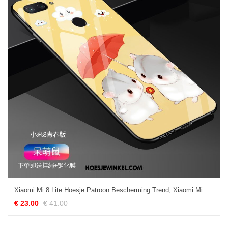
Xiaomi Mi 8 Lite Hoesje Patroon Bescherming Trend, Xiaomi Mi 8 Lite Hoesje Mobiele Telefoon All Inclusive Beige
€ 23.00
€ 41.00