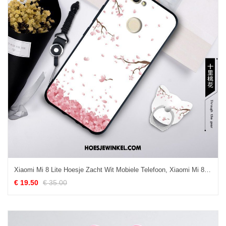
Xiaomi Mi 8 Lite Hoesje Zacht Wit Mobiele Telefoon, Xiaomi Mi 8 Lite Hoesje Trendy Merk Bescherming Beige
€ 19.50
€ 35.00