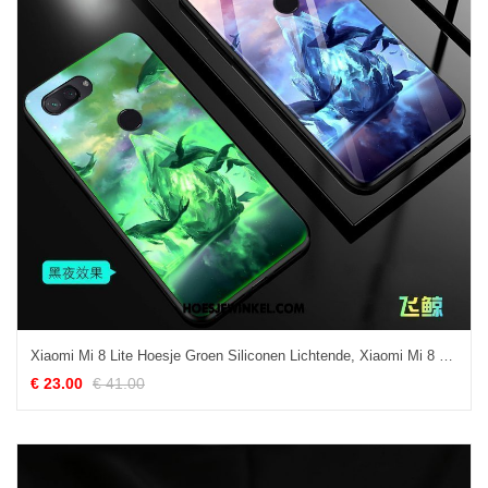
Xiaomi Mi 8 Lite Hoesje Groen Siliconen Lichtende, Xiaomi Mi 8 Lite Hoesje Anti-fall Scheppend Beige
€ 23.00
€ 41.00