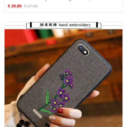
€ 20.80
€ 37.00