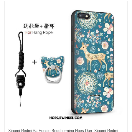
Xiaomi Redmi 6a Hoesje Bescherming Hoes Dun, Xiaomi Redmi 6a Hoesje Rood Schrobben Beige