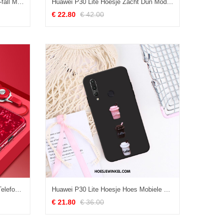
Huawei P30 Lite Hoesje Glas Anti-fall Mooie, Huawei P30 Lite Hoesje Persoonlijk Hard
Huawei P30 Lite Hoesje Zacht Dun Mode, Huawei P30 Lite Hoesje Anti-fall Lovers
€ 22.80
€ 42.00
Huawei P30 Lite Hoesje Mobiele Telefoon Schelp Anti-fall, Huawei P30 Lite Hoesje Bescherming Trend
Huawei P30 Lite Hoesje Hoes Mobiele Telefoon Zacht, Huawei P30 Lite Hoesje Schrobben Trend
€ 21.80
€ 36.00