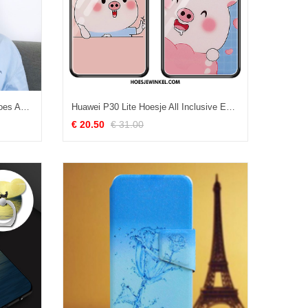
Huawei P30 Lite Hoesje Purper Hoes Anti-fall, Huawei P30 Lite Hoesje Persoonlijk Mobiele Telefoon
Huawei P30 Lite Hoesje All Inclusive Eenvoudige Groen, Huawei P30 Lite Hoesje Net Red Glas
€ 20.50
€ 31.00