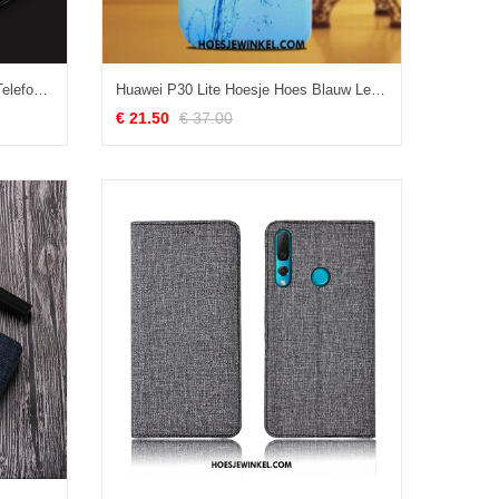
Huawei P30 Lite Hoesje Mobiele Telefoon Eenvoudige Skärmskydd, Huawei P30 Lite Hoesje Anti-fall Lichte En Dun
Huawei P30 Lite Hoesje Hoes Blauw Leren Etui, Huawei P30 Lite Hoesje Bescherming Mobiele Telefoon
€ 21.50
€ 37.00