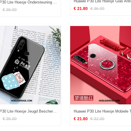
Huawei P30 Lite Hoesje Ondersteuning Clamshell Leren Etui, Huawei P30 Lite Hoesje Bescherming Bedrijf
€ 21.80
€ 36.00
€ 36.00
Huawei P30 Lite Hoesje Jeugd Bescherming Glas, Huawei P30 Lite Hoesje Persoonlijk Siliconen
€ 35.00
€ 21.80
€ 32.00