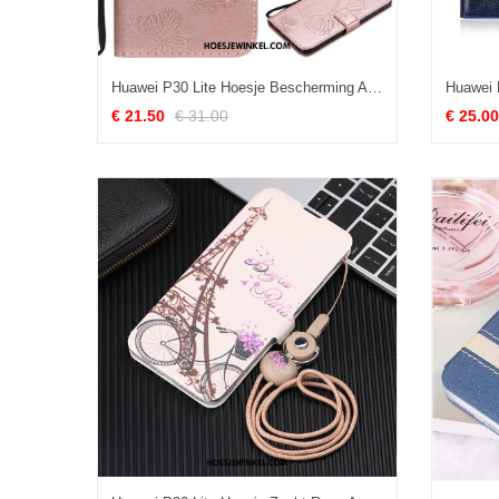
Huawei P30 Lite Hoesje Bescherming All Inclusive Mobiele Telefoon, Huawei P30 Lite Hoesje Siliconen Rose Goud
€ 21.50
€ 31.00
€ 25.00