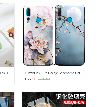
Huawei P30 Lite Hoesje Wind Mobiele Telefoon Licht, Huawei P30 Lite Hoesje Bescherming All Inclusive
Huawei P30 Lite Hoesje Scheppend Chinese Stijl Blauw, Huawei P30 Lite Hoesje Nieuw Mobiele Telefoon
€ 22.50
€ 36.00