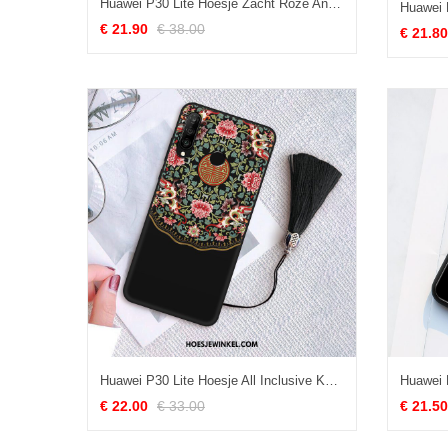
Huawei P30 Lite Hoesje Zacht Roze Anti-fall, Huawei P30 Lite Hoesje Hanger Spotprent
€ 21.90
€ 38.00
€ 21.80
Huawei P30 Lite Hoesje All Inclusive Kwasten Siliconen, Huawei P30 Lite Hoesje Bescherming Mobiele Telefoon
€ 22.00
€ 33.00
€ 21.50