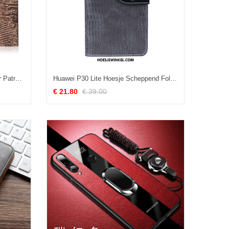
Huawei P30 Lite Hoesje Echt Leer Patroon Folio, Huawei P30 Lite Hoesje Zacht Nieuw
Huawei P30 Lite Hoesje Scheppend Folio Bescherming, Huawei P30 Lite Hoesje Mobiele Telefoon Grijs
€ 21.80
€ 39.00