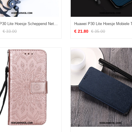
Huawei P30 Lite Hoesje Scheppend Net Red All Inclusive, Huawei P30 Lite Hoesje Persoonlijk Hoes
€ 33.00
€ 21.80
€ 35.00