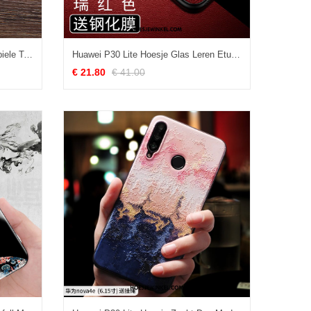
Huawei P30 Lite Hoesje Folio Mobiele Telefoon Kaart, Huawei P30 Lite Hoesje Bedrijf Grijs
Huawei P30 Lite Hoesje Glas Leren Etui All Inclusive, Huawei P30 Lite Hoesje Mobiele Telefoon Rood
€ 21.80
€ 41.00