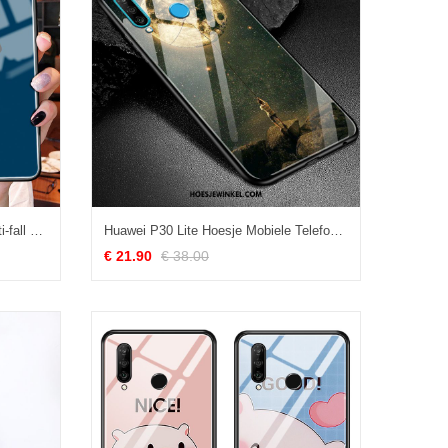
Huawei P30 Lite Hoesje Zacht Anti-fall Scheppend, Huawei P30 Lite Hoesje Geel Bescherming
Huawei P30 Lite Hoesje Mobiele Telefoon Hoes Bescherming, Huawei P30 Lite Hoesje Groen
€ 21.90
€ 38.00