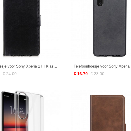
Folio-hoesje voor Sony Xperia 1 III Klassiek Leereffect
€ 24.00
€ 16.70
€ 23.00