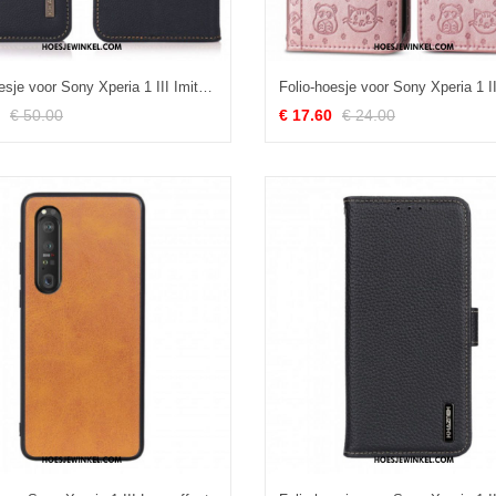
Folio-hoesje voor Sony Xperia 1 III Imitatieleer Khazneh Rfid
€ 50.00
€ 17.60
€ 24.00