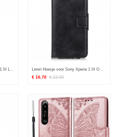
Telefoonhoesje voor Sony Xperia 1 III Leer-effect
Leren Hoesje voor Sony Xperia 1 III Omkeerbare Sluiting Met Leereffect
€ 16.70
€ 23.00