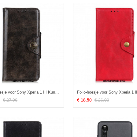
Folio-hoesje voor Sony Xperia 1 III Kunstleer Lakknoop
€ 27.00
€ 18.50
€ 26.00