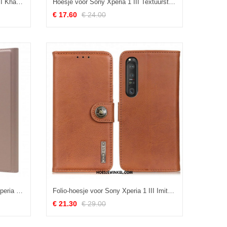
Folio-hoesje voor Sony Xperia 1 III Khazneh Lychee Leer
Hoesje voor Sony Xperia 1 III Textuurstof Ksq
€ 17.60
€ 24.00
Bescherming Hoesje voor Sony Xperia 1 III Folio-hoesje Magnetische Sluiting
Folio-hoesje voor Sony Xperia 1 III Imitatieleer Khazneh
€ 21.30
€ 29.00