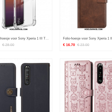
Telefoonhoesje voor Sony Xperia 1 III Transparant Met Imak Screen Film
€ 28.00
€ 16.70
€ 23.00