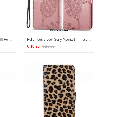
Leren Hoesje voor Sony Xperia 1 III Folio-hoesje Klassieke Dubbele Klep
Folio-hoesje voor Sony Xperia 1 III Halve Vlinders
€ 16.70
€ 23.00