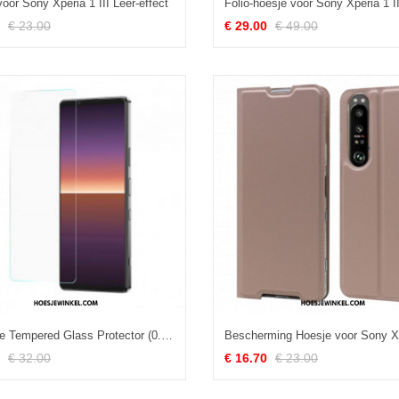
oor Sony Xperia 1 III Leer-effect
€ 23.00
€ 29.00
€ 49.00
Arc Edge Tempered Glass Protector (0.3 Mm) Voor Sony Xperia 1 Iii-Scherm
€ 32.00
€ 16.70
€ 23.00