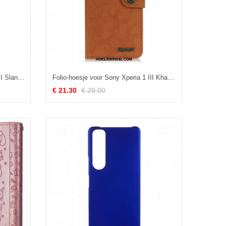
Folio-hoesje voor Sony Xperia 1 III Slank Extreem Leereffect
Folio-hoesje voor Sony Xperia 1 III Khazneh Retro Split Kunstleer
€ 21.30
€ 29.00