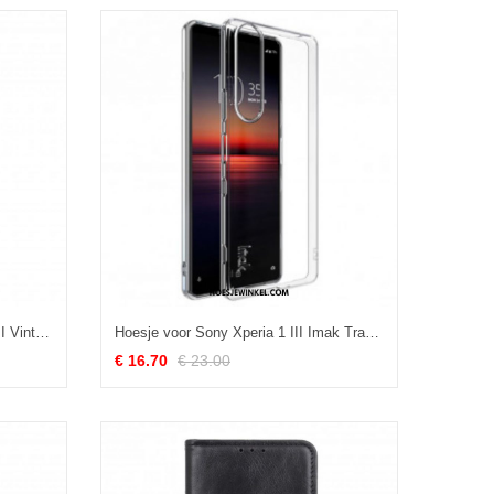
Folio-hoesje voor Sony Xperia 1 III Vintage Knop Van Imitatieleer
Hoesje voor Sony Xperia 1 III Imak Transparant
€ 16.70
€ 23.00