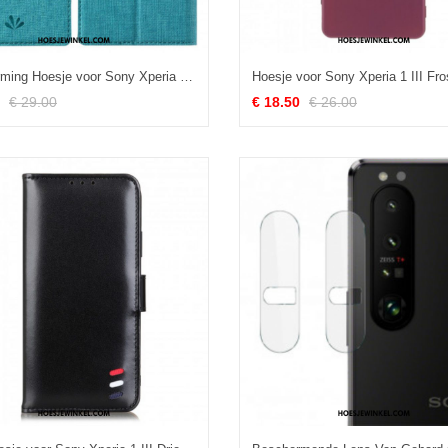
Bescherming Hoesje voor Sony Xperia 1 III Folio-hoesje Getextureerde Vili Dmx
€ 29.00
€ 18.50
€ 26.00