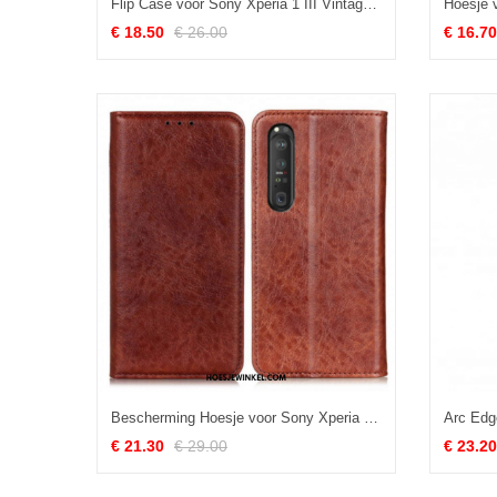
Flip Case voor Sony Xperia 1 III Vintage Leereffect
Hoesje v
€ 18.50
€ 26.00
€ 16.70
Bescherming Hoesje voor Sony Xperia 1 III Folio-hoesje Getextureerd Splitleer
€ 21.30
€ 29.00
€ 23.20