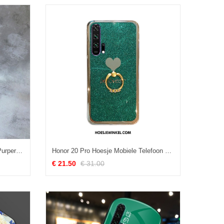
Honor 20 Pro Hoesje Schrobben Purper Siliconen, Honor 20 Pro Hoesje Bescherming Scheppend
Honor 20 Pro Hoesje Mobiele Telefoon Goud Roze, Honor 20 Pro Hoesje Ring Plating
€ 21.50
€ 31.00