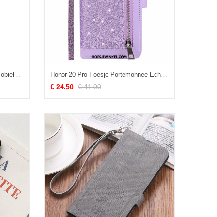
Honor 20 Pro Hoesje Leren Etui Mobiele Telefoon Siliconen, Honor 20 Pro Hoesje Bescherming Geel
Honor 20 Pro Hoesje Portemonnee Echt Leer Kaart Tas, Honor 20 Pro Hoesje Roze Purper
€ 24.50
€ 41.00