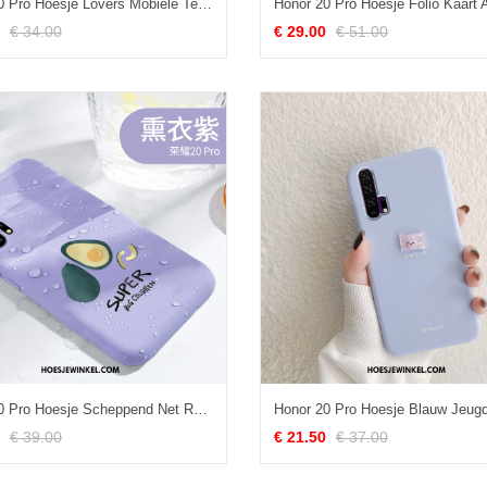
Honor 20 Pro Hoesje Lovers Mobiele Telefoon Anti-fall, Honor 20 Pro Hoesje Schrobben Siliconen
€ 34.00
€ 29.00
€ 51.00
Honor 20 Pro Hoesje Scheppend Net Red Vers, Honor 20 Pro Hoesje All Inclusive Siliconen
€ 39.00
€ 21.50
€ 37.00