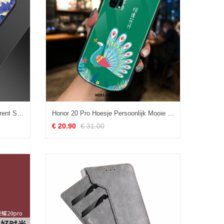
Honor 20 Pro Hoesje Zacht Spotprent Siliconen, Honor 20 Pro Hoesje Lichte En Dun All Inclusive
Honor 20 Pro Hoesje Persoonlijk Mooie Net Red, Honor 20 Pro Hoesje Rondje Groen
€ 20.90
€ 31.00