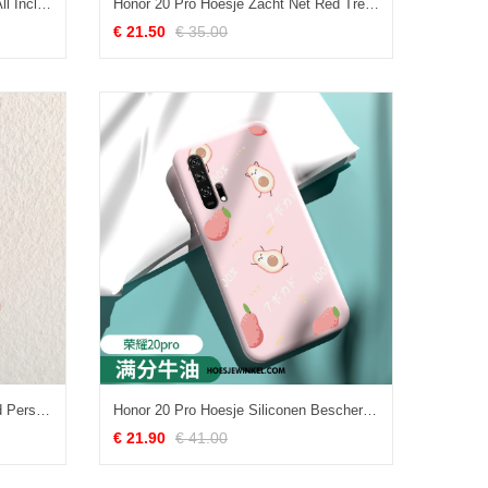
Honor 20 Pro Hoesje Folio Kaart All Inclusive, Honor 20 Pro Hoesje Ondersteuning Anti-fall Braun
Honor 20 Pro Hoesje Zacht Net Red Trend, Honor 20 Pro Hoesje Konijn Siliconen Braun
€ 21.50
€ 35.00
Honor 20 Pro Hoesje Blauw Jeugd Persoonlijk, Honor 20 Pro Hoesje Mobiele Telefoon Mini
Honor 20 Pro Hoesje Siliconen Bescherming Schrobben, Honor 20 Pro Hoesje Mobiele Telefoon Scheppend
€ 21.90
€ 41.00