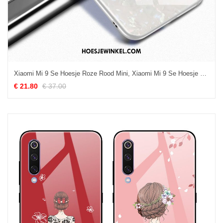
Xiaomi Mi 9 Se Hoesje Roze Rood Mini, Xiaomi Mi 9 Se Hoesje Bescherming Mobiele Telefoon Beige
€ 21.80
€ 37.00