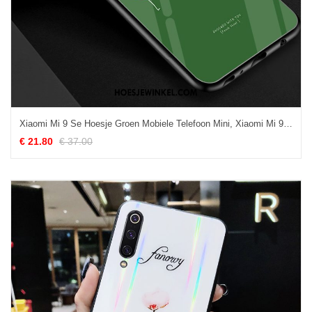
Xiaomi Mi 9 Se Hoesje Groen Mobiele Telefoon Mini, Xiaomi Mi 9 Se Hoesje Vers Spiegel Beige
€ 21.80
€ 37.00