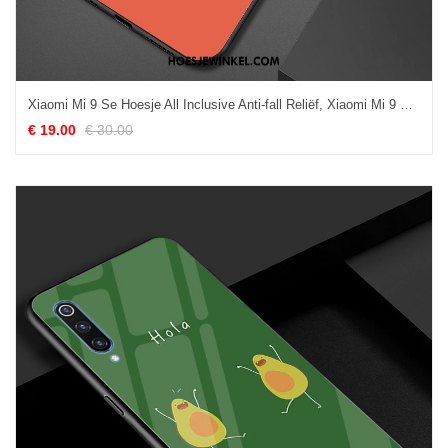
Xiaomi Mi 9 Se Hoesje All Inclusive Anti-fall Reliëf, Xiaomi Mi 9 Se Hoesje Groen Mini Beige
€ 19.00
€ 30.00