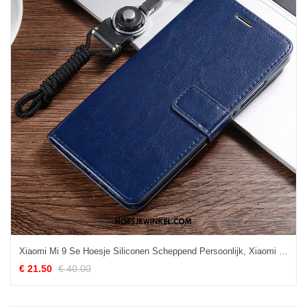
Xiaomi Mi 9 Se Hoesje Siliconen Scheppend Persoonlijk, Xiaomi Mi 9 Se Hoesje Mini Bescherming Beige
€ 21.50
€ 40.00