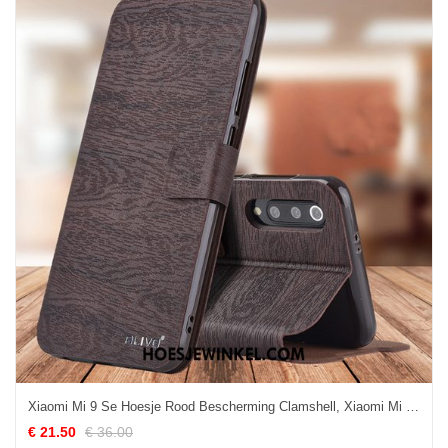
Xiaomi Mi 9 Se Hoesje Rood Bescherming Clamshell, Xiaomi Mi 9 Se Hoesje All Inclusive Leren Etui Braun Beige
€ 21.50
€ 36.00