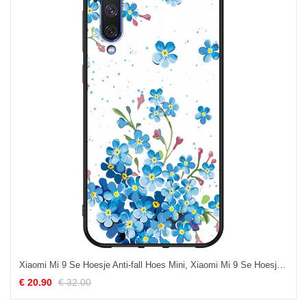
Xiaomi Mi 9 Se Hoesje Anti-fall Hoes Mini, Xiaomi Mi 9 Se Hoesje Siliconen Mobiele Telefoon Beige
€ 20.90
€ 32.00