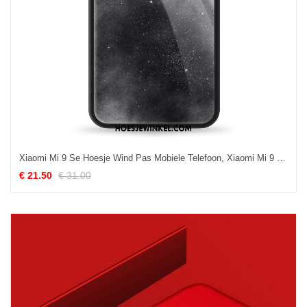
Xiaomi Mi 9 Se Hoesje Wind Pas Mobiele Telefoon, Xiaomi Mi 9 Se Hoesje Glas Zwart Beige
€ 21.50
€ 31.00