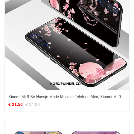
Xiaomi Mi 9 Se Hoesje Mode Mobiele Telefoon Mini, Xiaomi Mi 9 Se Hoesje Zwart Spotprent Beige
€ 21.50
€ 34.00