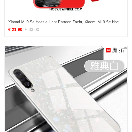
Xiaomi Mi 9 Se Hoesje Licht Patroon Zacht, Xiaomi Mi 9 Se Hoesje Chinese Stijl Geschilderd Beige Nackte Farbe
€ 21.90
€ 33.00