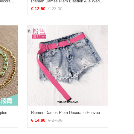
Riemen Dames Alle Wedstrijden Decoratie Vrouwen, Riemen Kant Strass Weiß
Riemen Dames Riem Elastiek Alle Wedstrijden, Riemen Vrouwen Decoratie Schwarz
€ 12.50
€ 23.00
Riemen Dames Parel Alle Wedstrijden Decoratie, Riemen Vrouwen Riem Cyan
Riemen Dames Riem Decoratie Eenvoudig, Riemen Trend Student Rot
€ 14.60
€ 27.00