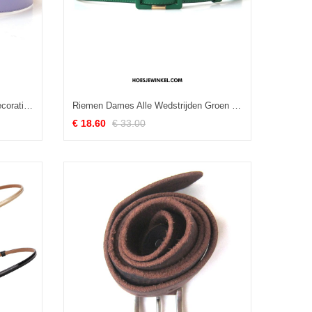
Riemen Dames Bloemen Riem Decoratie, Riemen Vrouwen Lakleer Weiß Schwarz
Riemen Dames Alle Wedstrijden Groen Mode, Riemen Eenvoudig Riem Rot
€ 18.60
€ 33.00