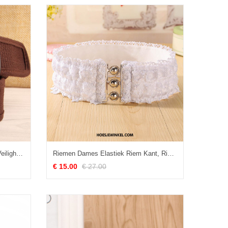
Riemen Dames Alle Wedstrijden Veiligheidsspeld Bruin, Riemen Riem Casual
Riemen Dames Elastiek Riem Kant, Riemen Vrouwen Zoet Weiß
€ 15.00
€ 27.00