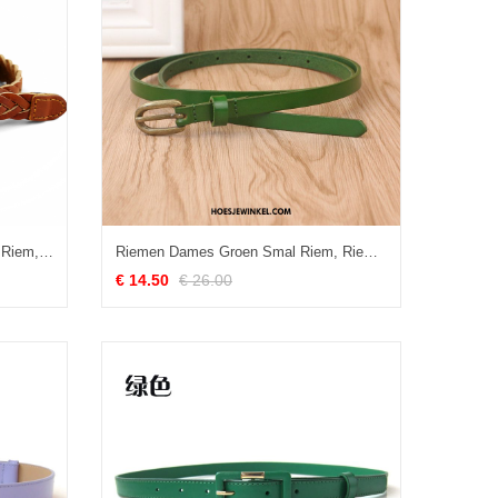
Riemen Dames Echt Leer Weven Riem, Riemen Jeugd Lederen
Riemen Dames Groen Smal Riem, Riemen Vrouwen Tas Schwarz
€ 14.50
€ 26.00