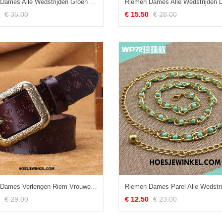
Riemen Dames Alle Wedstrijden Groen Europa, Riemen Riem Vrouwen
€ 35.00
€ 15.50
€ 28.00
Riemen Dames Verlengen Riem Vrouwen, Riemen Echt Leer Decoratie Braun
€ 29.00
€ 12.50
€ 23.00