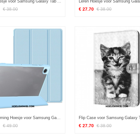
Folio-hoesje voor Samsung Galaxy Tab A8 (2021) Funky Panda
€ 38.00
€ 27.70
€ 38.00
Bescherming Hoesje voor Samsung Galaxy Tab A8 (2021) Toby-serie Dux-ducis
€ 49.00
€ 27.70
€ 38.00