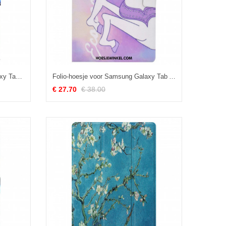
Leren Hoesje voor Samsung Galaxy Tab A8 (2021) Brainstormen
Folio-hoesje voor Samsung Galaxy Tab A8 (2021) Fantasie Eenhoorn
€ 27.70
€ 38.00