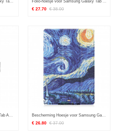
Leren Hoesje voor Samsung Galaxy Tab A8 (2021) Zonsondergang Eiffeltoren
Folio-hoesje voor Samsung Galaxy Tab A8 (2021) Aquarel Olifant
€ 27.70
€ 38.00
Flip Case voor Samsung Galaxy Tab A8 (2021) Kunstleer Katje
Bescherming Hoesje voor Samsung Galaxy Tab A8 (2021) Verbeterde Van Gogh
€ 26.80
€ 37.00