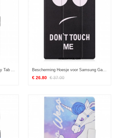
Folio-hoesje voor Samsung Galaxy Tab A8 (2021) Kunstleer Boom Bloesems
Bescherming Hoesje voor Samsung Galaxy Tab A8 (2021) Verbeterd Raak Me Niet Aan
€ 26.80
€ 37.00