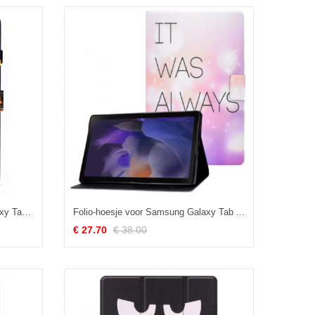
Leren Hoesje voor Samsung Galaxy Tab A8 (2021) Unieke Vlinders
Folio-hoesje voor Samsung Galaxy Tab A8 (2021) Het Was Altijd Jij
€ 27.70
€ 38.00