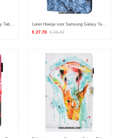
Folio-hoesje voor Samsung Galaxy Tab A8 (2021) Vintage Design Leereffect
Leren Hoesje voor Samsung Galaxy Tab A8 (2021) Marmer
€ 27.70
€ 38.00