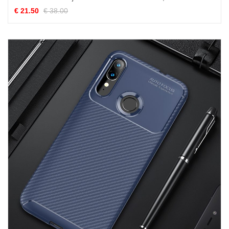
€ 21.50
€ 38.00