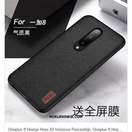
Oneplus 8 Hoesje Hoes All Inclusive Persoonlijk, Oneplus 8 Hoesje Anti-fall Doek