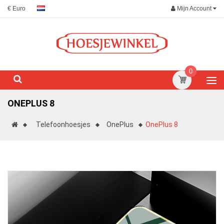
Mijn Account
€ Euro
0
ONEPLUS 8
Telefoonhoesjes
OnePlus
OnePlus 8