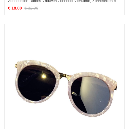
Zonnebrillen Dames Vrouwen Zonnebril Vierkante, Zonnebrillen Rond Gezicht Uv Bescherming Grau
€ 18.00
€ 32.00