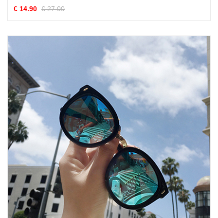
€ 14.90
€ 27.00