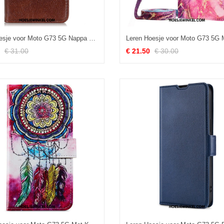
Folio-hoesje voor Moto G73 5G Nappa Splitleer
€ 31.00
€ 21.50
€ 30.00