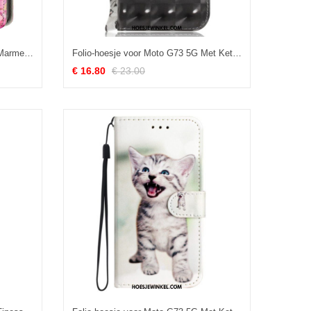
Leren Hoesje voor Moto G73 5G Marmer Met Schouderriem
Folio-hoesje voor Moto G73 5G Met Ketting Boze Panda Met Lanyard
€ 16.80
€ 23.00