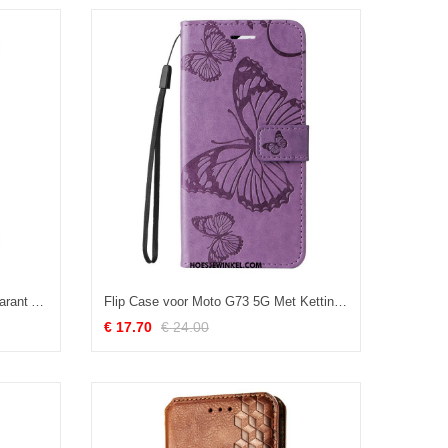
Hoesje voor Moto G73 5G Transparant Anti-vergeling Imak
Flip Case voor Moto G73 5G Met Ketting Gigantische Riemvlinders
€ 17.70
€ 24.00