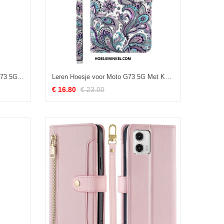
Bescherming Hoesje voor Moto G73 5G Folio-hoesje Stijlvol Splitleer
Leren Hoesje voor Moto G73 5G Met Ketting Paisley-patroon Met Bandjes
€ 16.80
€ 23.00