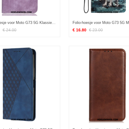
Folio-hoesje voor Moto G73 5G Klassieke Rfid
€ 24.00
€ 16.80
€ 23.00