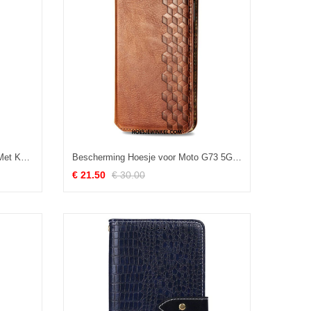
Leren Hoesje voor Moto G73 5G Met Ketting Strappy Witte Tijger
Bescherming Hoesje voor Moto G73 5G Folio-hoesje 3d Patroon
€ 21.50
€ 30.00