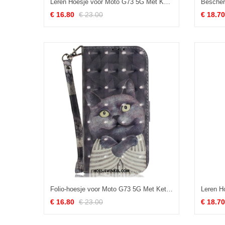
Leren Hoesje voor Moto G73 5G Met Ketting Riem Magnolia's
€ 16.80
€ 23.00
€ 18.70
Folio-hoesje voor Moto G73 5G Met Ketting String Grafische Kat
€ 16.80
€ 23.00
€ 18.70