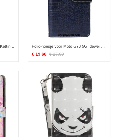
Flip Case voor Moto G73 5G Met Ketting Blauwe Vlinders In Riemvlucht
Folio-hoesje voor Moto G73 5G Idewei Krokodil
€ 19.60
€ 27.00