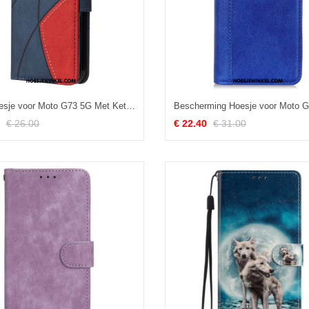
Folio-hoesje voor Moto G73 5G Met Ketting Tweekleurige Riem
€ 26.00
€ 22.40
€ 31.00