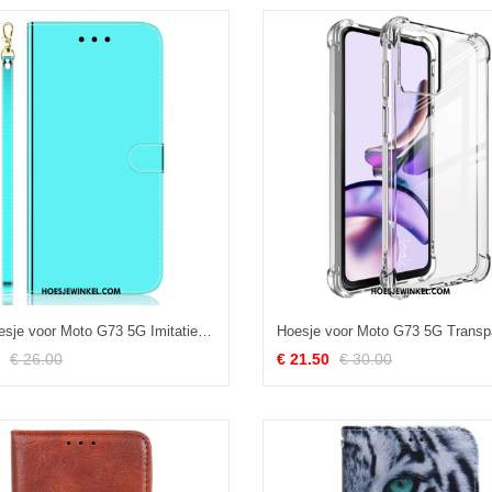
Folio-hoesje voor Moto G73 5G Imitatie Spiegelleer Met Riem
€ 26.00
€ 21.50
€ 30.00