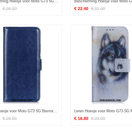
Bescherming Hoesje voor Moto G73 5G Folio-hoesje Leerstijl Met 3 Kaarthouders
€ 26.00
€ 22.40
€ 31.00
Leren Hoesje voor Moto G73 5G Bevroren Finesse
€ 26.00
€ 16.80
€ 23.00