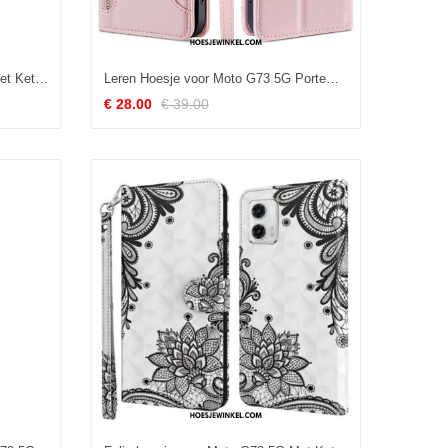
Folio-hoesje voor Moto G73 5G Met Ketting Vastgebonden Maanverlichte Wolven
Leren Hoesje voor Moto G73 5G Portemonnee Met Schouderriem En Lanyard
€ 28.00
€ 39.00