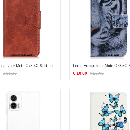
Folio-hoesje voor Moto G73 5G Split Lederen Omkeerbare Sluiting
€ 31.00
€ 16.80
€ 23.00