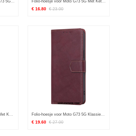
Bescherming Hoesje voor Moto G73 5G Folio-hoesje Elegantie Splitleer
Folio-hoesje voor Moto G73 5G Met Ketting Kant Met Bandjes
€ 16.80
€ 23.00
Leren Hoesje voor Moto G73 5G Met Ketting Strappy Aquarel Wolf
Folio-hoesje voor Moto G73 5G Klassieke Rfid
€ 19.60
€ 27.00