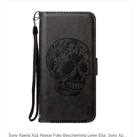
Sony Xperia Xa1 Hoesje Folio Bescherming Leren Etui, Sony Xperia Xa1 Hoesje Zwart All Inclusive