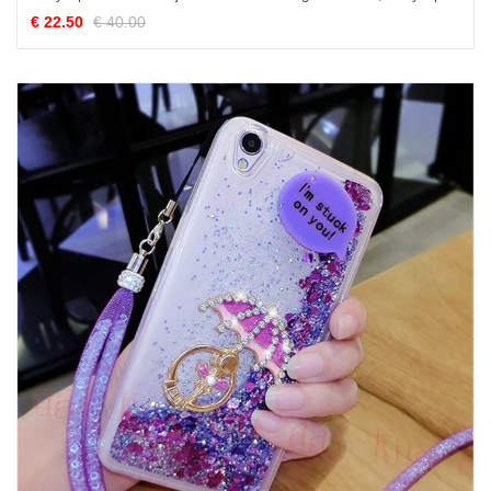
€ 22.50
€ 40.00