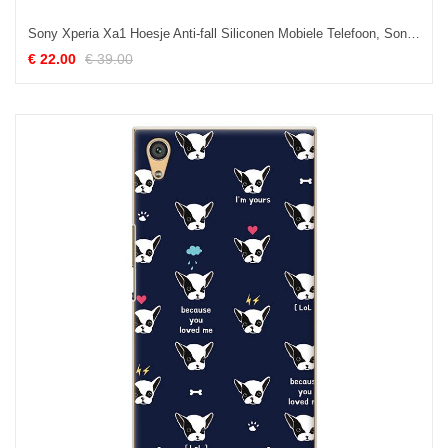
Sony Xperia Xa1 Hoesje Anti-fall Siliconen Mobiele Telefoon, Sony Xperia Xa1 Hoesje All Inclusive Bescherming
€ 22.00
€ 39.00