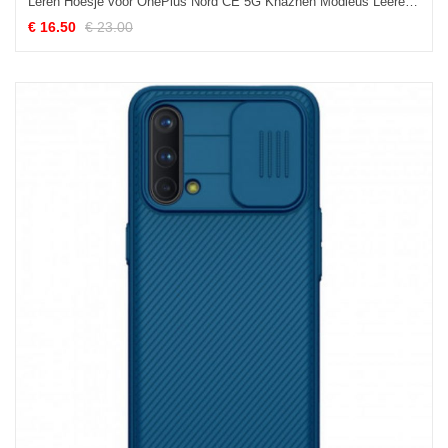
Leren Hoesje voor OnePlus Nord CE 5G Khazneh Modieus Leereffect
€ 16.50
€ 23.00