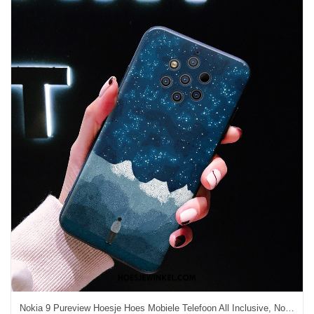
Nokia 9 Pureview Hoesje Hoes Mobiele Telefoon All Inclusive, Nokia 9 Pureview Hoesje Bescherming Persoonlijk