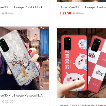
Honor View30 Pro Hoesje Rood All Inclusive Zacht, Honor View30 Pro Hoesje Anti-fall Hoes
€ 37.00
€ 21.50
€ 33.00
Honor View30 Pro Hoesje Persoonlijk Anti-fall Ruit, Honor View30 Pro Hoesje Chinese Stijl Trendy Merk Beige
€ 33.00