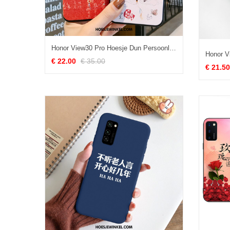
Honor View30 Pro Hoesje Dun Persoonlijk Kwasten, Honor View30 Pro Hoesje All Inclusive Bescherming
€ 22.00
€ 35.00
€ 21.50