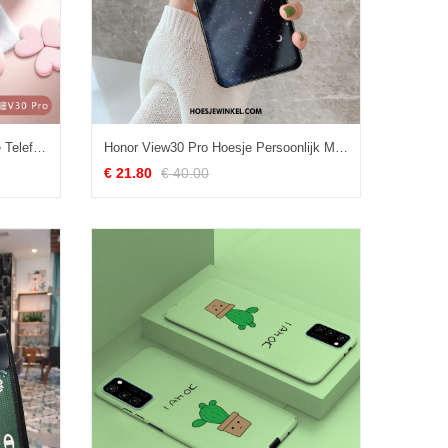
Honor View30 Pro Hoesje Mobiele Telefoon Siliconen Bescherming, Honor View30 Pro Hoesje Dun Nieuw
Honor View30 Pro Hoesje Persoonlijk Mode Zwart, Honor View30 Pro Hoesje Dun Mooie
€ 21.80
€ 40.00