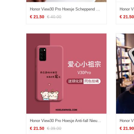
Honor View30 Pro Hoesje Scheppend Mobiele Telefoon Blauw, Honor View30 Pro Hoesje Bescherming Trend
€ 21.50
€ 40.00
€ 21.50
Honor View30 Pro Hoesje Anti-fall Nieuw Persoonlijk, Honor View30 Pro Hoesje Mode Scheppend
€ 21.50
€ 39.00
€ 21.90