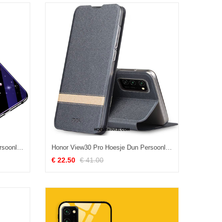
Honor View30 Pro Hoesje Dun Persoonlijk Bescherming, Honor View30 Pro Hoesje Anti-fall Purper
Honor View30 Pro Hoesje Dun Persoonlijk Siliconen, Honor View30 Pro Hoesje Leren Etui Mobiele Telefoon
€ 22.50
€ 41.00