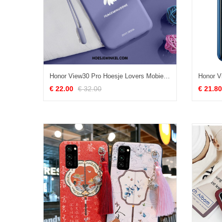
Honor View30 Pro Hoesje Lovers Mobiele Telefoon Anti-fall, Honor View30 Pro Hoesje Purper Mini
€ 22.00
€ 32.00
€ 21.80