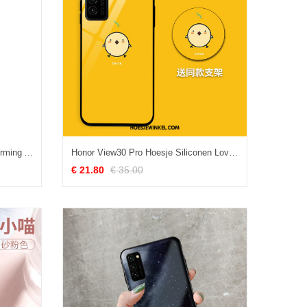
Honor View30 Pro Hoesje Bescherming All Inclusive Reliëf, Honor View30 Pro Hoesje Trend Anti-fall
Honor View30 Pro Hoesje Siliconen Lovers Bescherming, Honor View30 Pro Hoesje Spotprent Nieuw
€ 21.80
€ 35.00