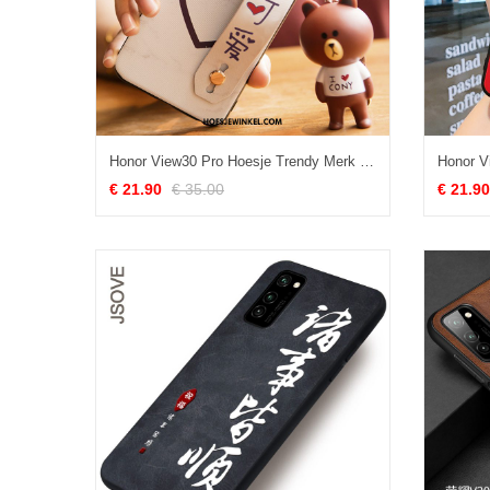
Honor View30 Pro Hoesje Trendy Merk Zacht Student, Honor View30 Pro Hoesje Siliconen Bescherming Beige Farbe
€ 21.90
€ 35.00
€ 21.90