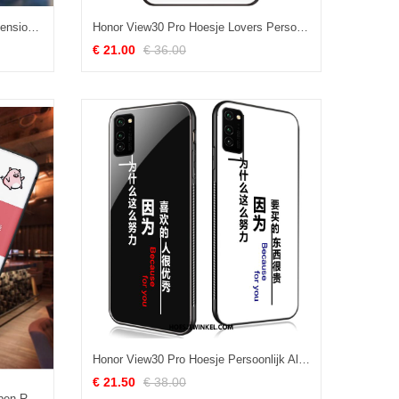
Honor View30 Pro Hoesje Driedimensionaal Reliëf Zacht, Honor View30 Pro Hoesje Spotprent Mobiele Telefoon
Honor View30 Pro Hoesje Lovers Persoonlijk Glas, Honor View30 Pro Hoesje Mobiele Telefoon Eenvoudige
€ 21.00
€ 36.00
Honor View30 Pro Hoesje Persoonlijk All Inclusive Mobiele Telefoon, Honor View30 Pro Hoesje Eenvoudige Hoes
€ 21.50
€ 38.00
Honor View30 Pro Hoesje Schrobben Rat Anti-fall, Honor View30 Pro Hoesje Hoes Persoonlijk