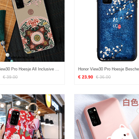
Honor View30 Pro Hoesje All Inclusive Net Red Zacht, Honor View30 Pro Hoesje Scheppend Chinese Stijl Beige Farbe
€ 39.00
€ 23.90
€ 36.00