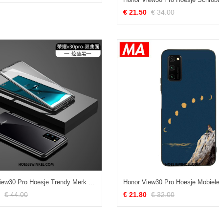
€ 21.50
€ 34.00
Honor View30 Pro Hoesje Trendy Merk Persoonlijk Scheppend, Honor View30 Pro Hoesje Glas Doorzichtig
€ 44.00
€ 21.80
€ 32.00