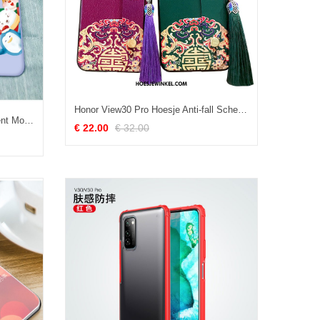
Honor View30 Pro Hoesje Anti-fall Scheppend Licht, Honor View30 Pro Hoesje Lovers Siliconen
Honor View30 Pro Hoesje Spotprent Mooie Lichte En Dun, Honor View30 Pro Hoesje Mobiele Telefoon Blauw
€ 22.00
€ 32.00