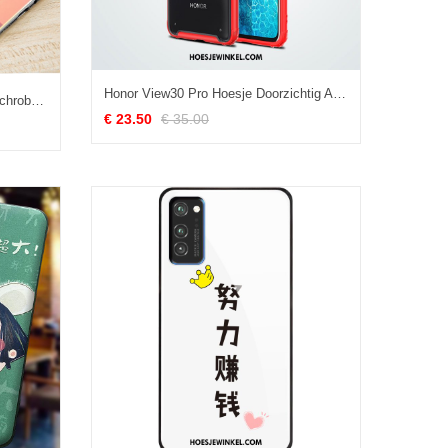
Honor View30 Pro Hoesje Doorzichtig Anti-fall Schrobben, Honor View30 Pro Hoesje Eenvoudige Hoes
Honor View30 Pro Hoesje Hoes Schrobben Anti-fall, Honor View30 Pro Hoesje Siliconen Lovers
€ 23.50
€ 35.00