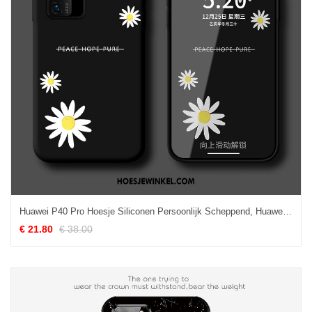
Huawei P40 Pro Hoesje Siliconen Persoonlijk Scheppend, Huawei P40 Pro Hoesje Lovers Trendy Merk
€ 21.80
€ 38.00