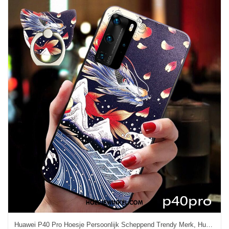
Huawei P40 Pro Hoesje Persoonlijk Scheppend Trendy Merk, Huawei P40 Pro Hoesje All Inclusive Reliëf