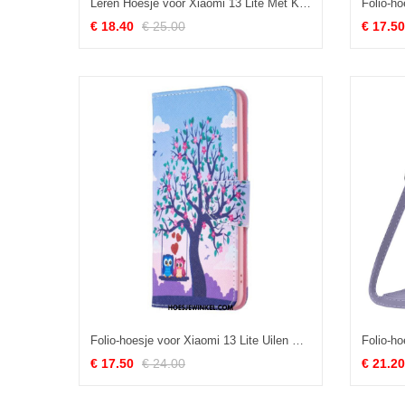
Leren Hoesje voor Xiaomi 13 Lite Met Ketting Band Stof
€ 18.40
€ 25.00
€ 17.50
Folio-hoesje voor Xiaomi 13 Lite Uilen Op De Schommel
€ 17.50
€ 24.00
€ 21.20