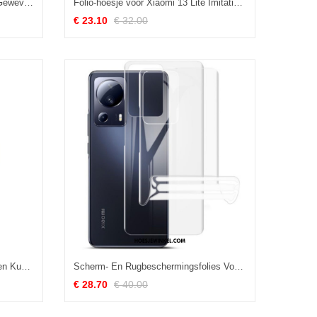
Folio-hoesje voor Xiaomi 13 Lite Geweven Band
Folio-hoesje voor Xiaomi 13 Lite Imitatieleer Khazneh
€ 23.10
€ 32.00
Flip Case voor Xiaomi 13 Lite Effen Kunstleer
Scherm- En Rugbeschermingsfolies Voor Xiaomi 13 Lite Imak
€ 28.70
€ 40.00