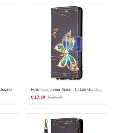
 Khazneh
Folio-hoesje voor Xiaomi 13 Lite Gouden Vlinders
€ 17.50
€ 24.00