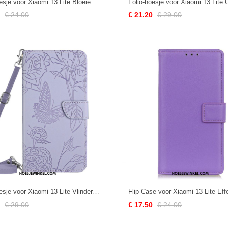
Folio-hoesje voor Xiaomi 13 Lite Bloeiende Boom
€ 24.00
€ 21.20
€ 29.00
Folio-hoesje voor Xiaomi 13 Lite Vlinders En Schouderriem
€ 29.00
€ 17.50
€ 24.00