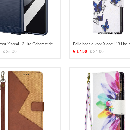
Hoesje voor Xiaomi 13 Lite Geborstelde Koolstofvezel
€ 25.00
€ 17.50
€ 24.00