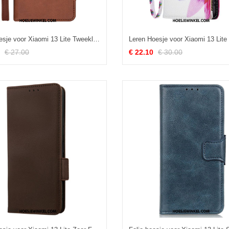
Folio-hoesje voor Xiaomi 13 Lite Tweekleurige Idewei
€ 27.00
€ 22.10
€ 30.00