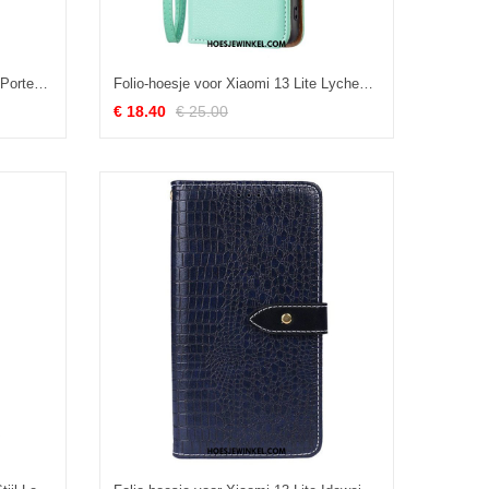
Leren Hoesje voor Xiaomi 13 Lite Portemonnee Leren Bloemen Portemonnee
Folio-hoesje voor Xiaomi 13 Lite Lychee Schuine Sluiting
€ 18.40
€ 25.00