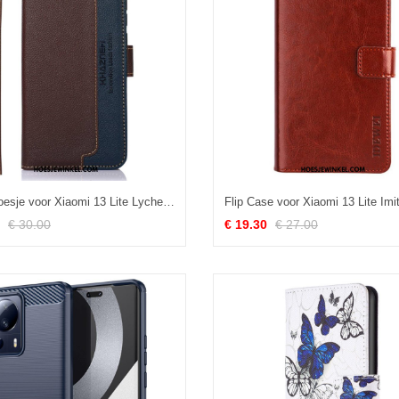
Leren Hoesje voor Xiaomi 13 Lite Lychee-stijl Rfid Khazneh
€ 30.00
€ 19.30
€ 27.00