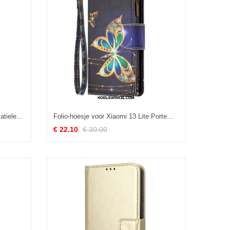
Flip Case voor Xiaomi 13 Lite Imitatieleer Idewei
Folio-hoesje voor Xiaomi 13 Lite Portemonnee Leren Portemonnee Met Gouden Vlinders
€ 22.10
€ 30.00