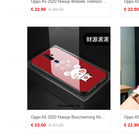
Oppo A5 2020 Hoesje Mobiele Telefoon Anti-fall Bloemen, Oppo A5 2020 Hoesje Glas Pas
€ 22.90
€ 38.00
€ 22.90
Oppo A5 2020 Hoesje Bescherming Rood Lovers, Oppo A5 2020 Hoesje All Inclusive Rijkdom
€ 23.00
€ 37.00
€ 21.90