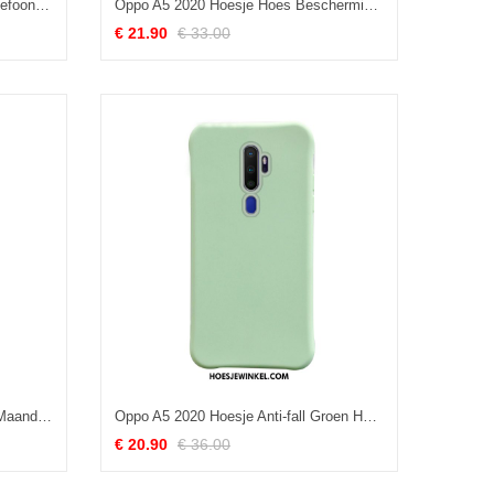
Oppo A5 2020 Hoesje Mobiele Telefoon Wit Ondersteuning, Oppo A5 2020 Hoesje Zacht Zwart
Oppo A5 2020 Hoesje Hoes Bescherming Decompressie, Oppo A5 2020 Hoesje Anti-fall Net Red
€ 21.90
€ 33.00
Oppo A5 2020 Hoesje Clamshell Maand Siliconen, Oppo A5 2020 Hoesje Leren Etui Mobiele Telefoon
Oppo A5 2020 Hoesje Anti-fall Groen Hoes, Oppo A5 2020 Hoesje Bescherming Zacht
€ 20.90
€ 36.00