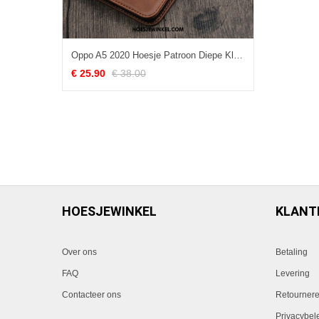
Oppo A5 2020 Hoesje Patroon Diepe Kleur Hoes, Oppo A5 2020 Hoesje Tempereren Leren Etui Braun
€ 25.90
€ 38.00
HOESJEWINKEL
KLANT
Over ons
Betaling
FAQ
Levering
Contacteer ons
Retourner
Privacybel