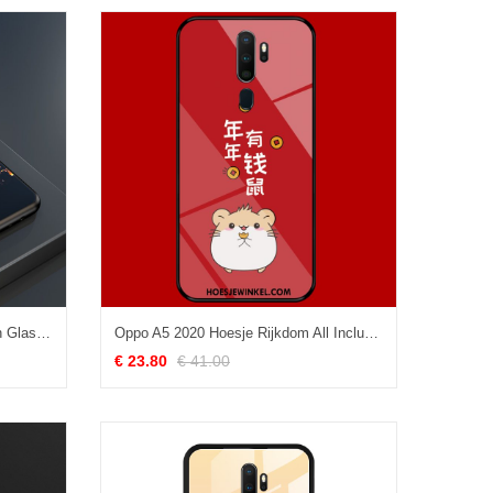
Oppo A5 2020 Hoesje Tempereren Glas Pas, Oppo A5 2020 Hoesje Patroon Lovers
Oppo A5 2020 Hoesje Rijkdom All Inclusive Mobiele Telefoon, Oppo A5 2020 Hoesje Glas Bescherming
€ 23.80
€ 41.00