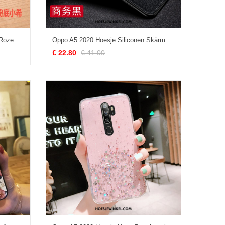
Oppo A5 2020 Hoesje Leren Etui Roze Anti-fall, Oppo A5 2020 Hoesje Mini Folio
Oppo A5 2020 Hoesje Siliconen Skärmskydd All Inclusive, Oppo A5 2020 Hoesje Tempereren Bescherming
€ 22.80
€ 41.00