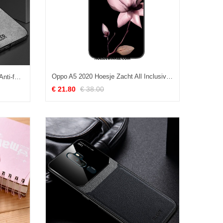
Oppo A5 2020 Hoesje Zacht All Inclusive Mobiele Telefoon, Oppo A5 2020 Hoesje Patroon Mooie
Oppo A5 2020 Hoesje Grijs Hoes Anti-fall, Oppo A5 2020 Hoesje Nieuw Siliconen
€ 21.80
€ 38.00