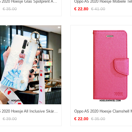
Oppo A5 2020 Hoesje Glas Spotprent Anti-fall, Oppo A5 2020 Hoesje Net Red All Inclusive
€ 35.00
€ 22.80
€ 41.00
Oppo A5 2020 Hoesje All Inclusive Skärmskydd Hoes, Oppo A5 2020 Hoesje Scheppend Hanger
€ 39.00
€ 22.00
€ 35.00