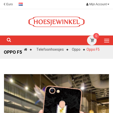
Mijn Account
€ Euro
0
Telefoonhoesjes
Oppo
Oppo F5
OPPO F5