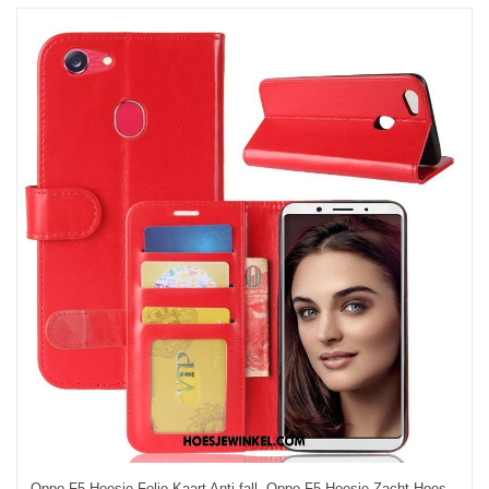
Oppo F5 Hoesje Folio Kaart Anti-fall, Oppo F5 Hoesje Zacht Hoes