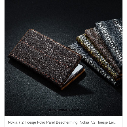
Nokia 7.2 Hoesje Folio Parel Bescherming, Nokia 7.2 Hoesje Leren Etui Licht