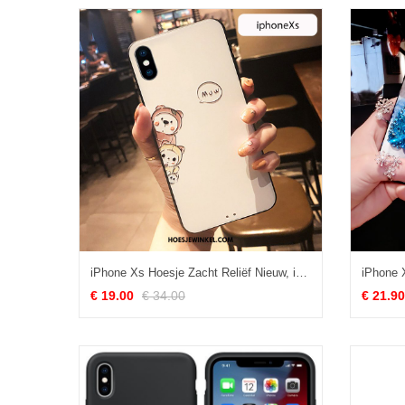
iPhone Xs Hoesje Zacht Reliëf Nieuw, iPhone Xs Hoesje All Inclusive Anti-fall Beige
€ 19.00
€ 34.00
€ 21.90