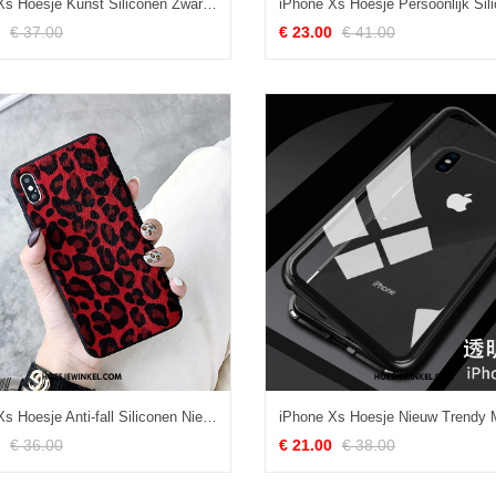
iPhone Xs Hoesje Kunst Siliconen Zwart, iPhone Xs Hoesje Anti-fall Mini
€ 37.00
€ 23.00
€ 41.00
iPhone Xs Hoesje Anti-fall Siliconen Nieuw, iPhone Xs Hoesje Trendy Merk Rood
€ 36.00
€ 21.00
€ 38.00