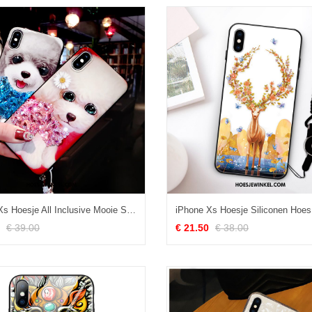
iPhone Xs Hoesje All Inclusive Mooie Spotprent, iPhone Xs Hoesje Met Strass Net Red
€ 39.00
€ 21.50
€ 38.00