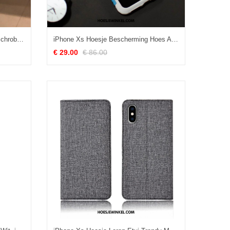
iPhone Xs Hoesje Bescherming Schrobben Hoes, iPhone Xs Hoesje Reliëf Blauw
iPhone Xs Hoesje Bescherming Hoes Anti-fall, iPhone Xs Hoesje Omlijsting Mobiele Telefoon
€ 29.00
€ 86.00