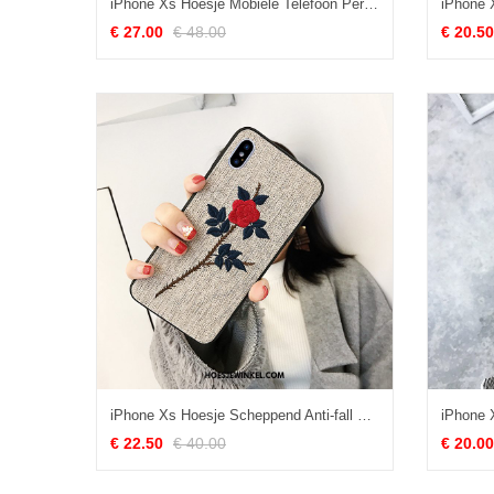
iPhone Xs Hoesje Mobiele Telefoon Persoonlijk Hoes, iPhone Xs Hoesje All Inclusive Bescherming Braun
€ 27.00
€ 48.00
€ 20.50
iPhone Xs Hoesje Scheppend Anti-fall Grijs, iPhone Xs Hoesje All Inclusive Trendy Merk
€ 22.50
€ 40.00
€ 20.00