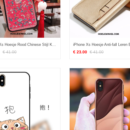
iPhone Xs Hoesje Rood Chinese Stijl Kunst, iPhone Xs Hoesje Net Red Mobiele Telefoon
€ 41.00
€ 23.00
€ 41.00