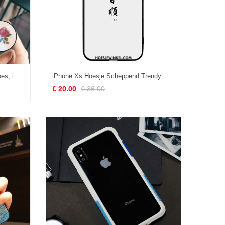
iPhone Xs Hoesje Wit Net Red Hoes, iPhone Xs Hoesje Trendy Merk Siliconen
iPhone Xs Hoesje Scheppend Trendy Merk Glas, iPhone Xs Hoesje Mobiele Telefoon Anti-fall
€ 20.00
€ 36.00