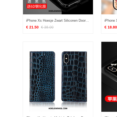
iPhone Xs Hoesje Zwart Siliconen Doorzichtig, iPhone Xs Hoesje Anti-fall Zacht
€ 21.50
€ 38.00
€ 18.80