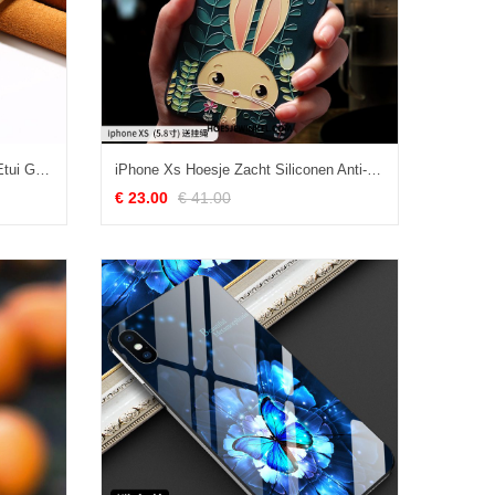
iPhone Xs Hoesje Anti-fall Leren Etui Goud, iPhone Xs Hoesje Kaart All Inclusive
iPhone Xs Hoesje Zacht Siliconen Anti-fall, iPhone Xs Hoesje Persoonlijk Nieuw
€ 23.00
€ 41.00