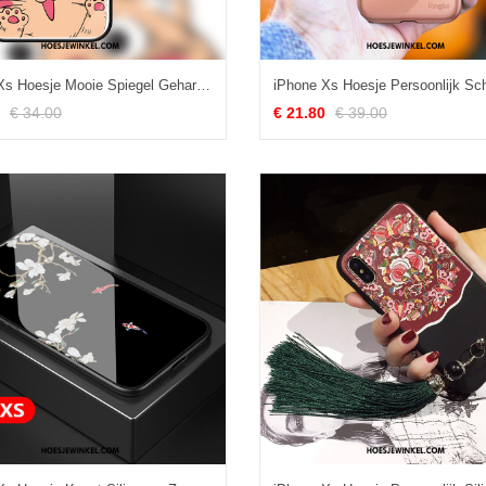
iPhone Xs Hoesje Mooie Spiegel Gehard Glas, iPhone Xs Hoesje Lovers Wit
€ 34.00
€ 21.80
€ 39.00