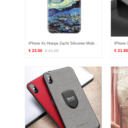
iPhone Xs Hoesje Zacht Siliconen Mobiele Telefoon, iPhone Xs Hoesje Kunst Hoes
€ 23.00
€ 41.00
€ 21.80