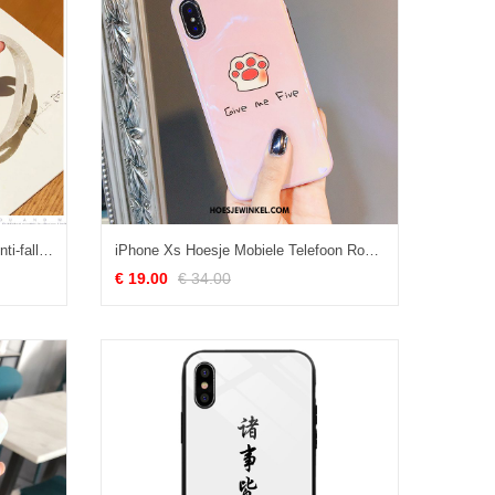
iPhone Xs Hoesje Bescherming Anti-fall Mobiele Telefoon, iPhone Xs Hoesje Schrobben Hemming
iPhone Xs Hoesje Mobiele Telefoon Roze Persoonlijk, iPhone Xs Hoesje Spotprent Zacht
€ 19.00
€ 34.00