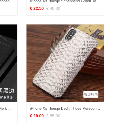
iPhone Xs Hoesje Persoonlijk Siliconen Trendy Merk, iPhone Xs Hoesje All Inclusive Chinese Stijl
iPhone Xs Hoesje Scheppend Groen Tempereren, iPhone Xs Hoesje Mobiele Telefoon Hoes
€ 22.50
€ 40.00
iPhone Xs Hoesje Nieuw Trendy Merk Mobiele Telefoon, iPhone Xs Hoesje Anti-fall Net Red
iPhone Xs Hoesje Bedrijf Hoes Persoonlijk, iPhone Xs Hoesje High End Echt Leer
€ 29.00
€ 85.00