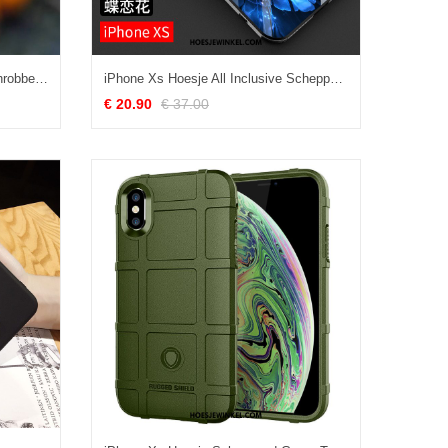
iPhone Xs Hoesje Persoonlijk Schrobben Trendy Merk, iPhone Xs Hoesje Bescherming Mobiele Telefoon
iPhone Xs Hoesje All Inclusive Scheppend Net Red, iPhone Xs Hoesje Hoes High End
€ 20.90
€ 37.00