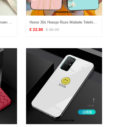
Honor 30s Hoesje Bescherming Groen Peking Opera, Honor 30s Hoesje All Inclusive Hanger
Honor 30s Hoesje Roze Mobiele Telefoon Trend, Honor 30s Hoesje Siliconen Bescherming
€ 22.80
€ 36.00