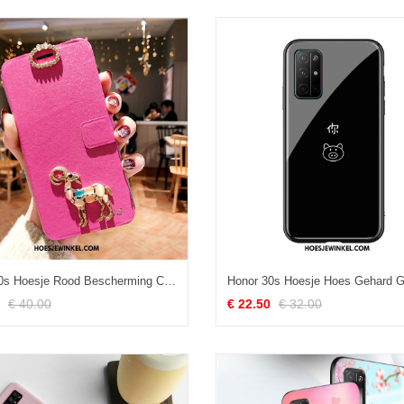
Honor 30s Hoesje Rood Bescherming Clamshell, Honor 30s Hoesje All Inclusive Anti-fall
€ 40.00
€ 22.50
€ 32.00