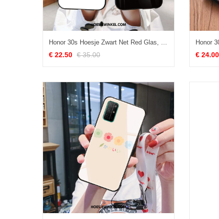
Honor 30s Hoesje Zwart Net Red Glas, Honor 30s Hoesje Lovers Mobiele Telefoon
€ 22.50
€ 35.00
€ 24.00