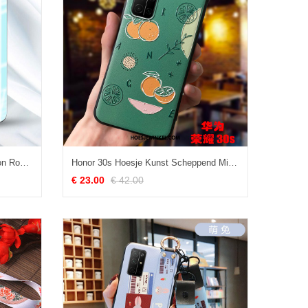
Honor 30s Hoesje Mobiele Telefoon Roze Siliconen, Honor 30s Hoesje Persoonlijk Bescherming
Honor 30s Hoesje Kunst Scheppend Mini, Honor 30s Hoesje Jeugd Vers
€ 23.00
€ 42.00