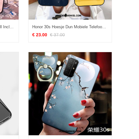
Honor 30s Hoesje Anti-fall Hoes All Inclusive, Honor 30s Hoesje Roze Patroon
Honor 30s Hoesje Dun Mobiele Telefoon Scheppend, Honor 30s Hoesje Net Red Trendy Merk
€ 23.00
€ 37.00