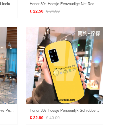
Honor 30s Hoesje Weven Hoes All Inclusive, Honor 30s Hoesje Eenvoudige Zacht
Honor 30s Hoesje Eenvoudige Net Red Anti-fall, Honor 30s Hoesje Smiley Persoonlijk
€ 22.50
€ 34.00
Honor 30s Hoesje Hoes All Inclusive Persoonlijk, Honor 30s Hoesje Net Red Hanger
Honor 30s Hoesje Persoonlijk Schrobben Dun, Honor 30s Hoesje Geel Mooie
€ 22.80
€ 40.00