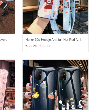
Honor 30s Hoesje Bescherming Lovers Hoes, Honor 30s Hoesje Wit Zacht
Honor 30s Hoesje Anti-fall Net Red All Inclusive, Honor 30s Hoesje Eenvoudige Schrobben
€ 22.50
€ 36.00