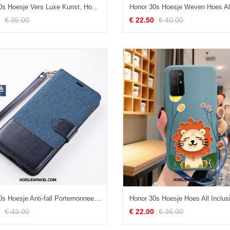
Honor 30s Hoesje Vers Luxe Kunst, Honor 30s Hoesje Mobiele Telefoon Wit
€ 35.00
€ 22.50
€ 40.00
Honor 30s Hoesje Anti-fall Portemonnee Bescherming, Honor 30s Hoesje Folio Hoes
€ 43.00
€ 22.00
€ 36.00