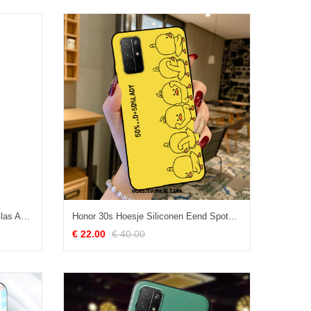
Honor 30s Hoesje Hoes Gehard Glas Anti-fall, Honor 30s Hoesje Lovers Siliconen Beige
Honor 30s Hoesje Siliconen Eend Spotprent, Honor 30s Hoesje Lovers Anti-fall
€ 22.00
€ 40.00