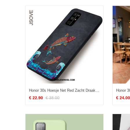
Honor 30s Hoesje Net Red Zacht Draak, Honor 30s Hoesje Eenvoudige Chinese Stijl
€ 22.90
€ 38.00
€ 24.00