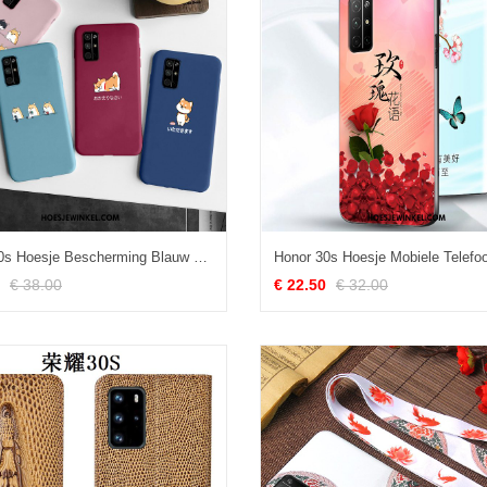
Honor 30s Hoesje Bescherming Blauw Lovers, Honor 30s Hoesje Anti-fall Mobiele Telefoon
€ 38.00
€ 22.50
€ 32.00