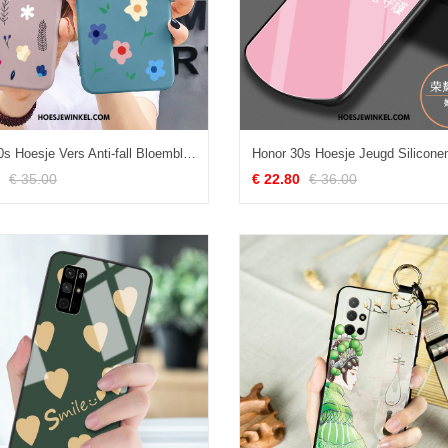
Honor 30s Hoesje Vers Anti-fall Bloemblaadjes, Honor 30s Hoesje Nieuw Siliconen
€ 35.00
€ 22.80
€ 36.00