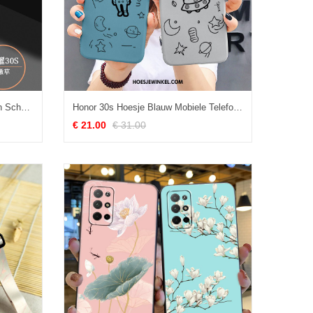
Honor 30s Hoesje Jeugd Siliconen Scheppend, Honor 30s Hoesje Anti-fall Trendy Merk
Honor 30s Hoesje Blauw Mobiele Telefoon Lovers, Honor 30s Hoesje Trend Persoonlijk
€ 21.00
€ 31.00