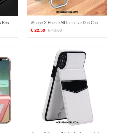
iPhone X Hoesje Persoonlijk Hoes Bescherming, iPhone X Hoesje Scheppend Trendy Merk
iPhone X Hoesje All Inclusive Dun Coole, iPhone X Hoesje Hard Ondersteuning
€ 22.50
€ 40.00