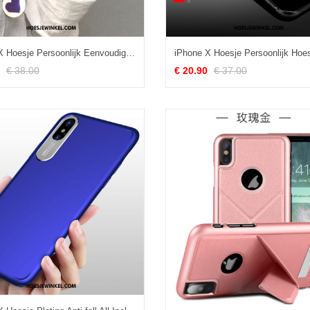
iPhone X Hoesje Persoonlijk Eenvoudige Anti-fall, iPhone X Hoesje Opknoping Nek Liefde
€ 38.00
€ 20.90
€ 37.00