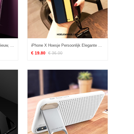
iPhone X Hoesje Siliconen Ring Nieuw, iPhone X Hoesje Trendy Merk Zacht
iPhone X Hoesje Persoonlijk Elegante Hanger, iPhone X Hoesje Mobiele Telefoon Anti-fall
€ 19.80
€ 36.00