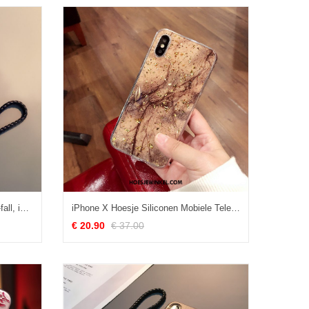
iPhone X Hoesje Hoes Zwart Anti-fall, iPhone X Hoesje Mobiele Telefoon Doorzichtig
iPhone X Hoesje Siliconen Mobiele Telefoon Net Red, iPhone X Hoesje All Inclusive Grote
€ 20.90
€ 37.00