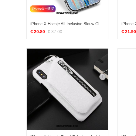
iPhone X Hoesje All Inclusive Blauw Glas, iPhone X Hoesje Olieverfschilderij Anti-fall
€ 20.80
€ 37.00
€ 21.90