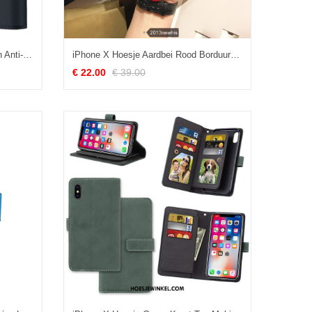
iPhone X Hoesje Mobiele Telefoon Anti-fall Bescherming, iPhone X Hoesje Folio Kaart Tas
iPhone X Hoesje Aardbei Rood Borduurwerk, iPhone X Hoesje Groot Bescherming
€ 22.00
€ 39.00