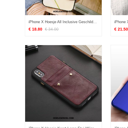
iPhone X Hoesje All Inclusive Geschilderd Anti-fall, iPhone X Hoesje Zacht Siliconen
€ 18.80
€ 34.00
€ 21.50