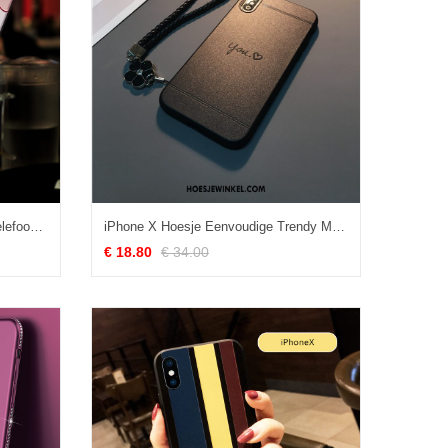
iPhone X Hoesje Hoes Mobiele Telefoon Nieuw, iPhone X Hoesje Scheppend Rood
iPhone X Hoesje Eenvoudige Trendy Merk Mobiele Telefoon, iPhone X Hoesje Hoes Anti-fall
€ 18.80
€ 34.00