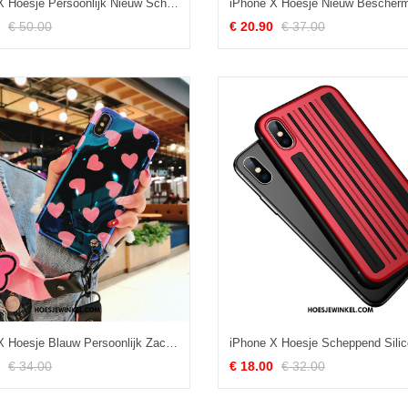
iPhone X Hoesje Persoonlijk Nieuw Schoonheid, iPhone X Hoesje Kwaliteit Ondersteuning Orange
€ 50.00
€ 20.90
€ 37.00
iPhone X Hoesje Blauw Persoonlijk Zacht, iPhone X Hoesje Hanger Mobiele Telefoon
€ 34.00
€ 18.00
€ 32.00