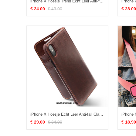
iPhone X Hoesje Trend Echt Leer Anti-fall, iPhone X Hoesje Bescherming Tas
€ 24.00
€ 43.00
€ 28.00
iPhone X Hoesje Echt Leer Anti-fall Classic, iPhone X Hoesje Leren Etui Kaart Braun
€ 29.00
€ 84.00
€ 18.90