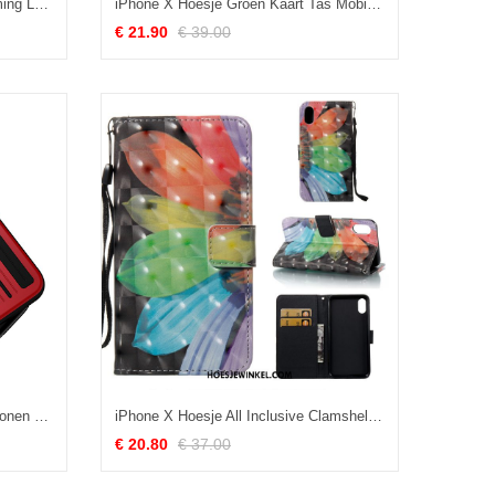
iPhone X Hoesje Nieuw Bescherming Leren Etui, iPhone X Hoesje Folio Anti-fall
iPhone X Hoesje Groen Kaart Tas Mobiele Telefoon, iPhone X Hoesje Hanger Portemonnee
€ 21.90
€ 39.00
iPhone X Hoesje Scheppend Siliconen Mobiele Telefoon, iPhone X Hoesje Anti-fall Hoes
iPhone X Hoesje All Inclusive Clamshell Mobiele Telefoon, iPhone X Hoesje Siliconen Leren Etui
€ 20.80
€ 37.00