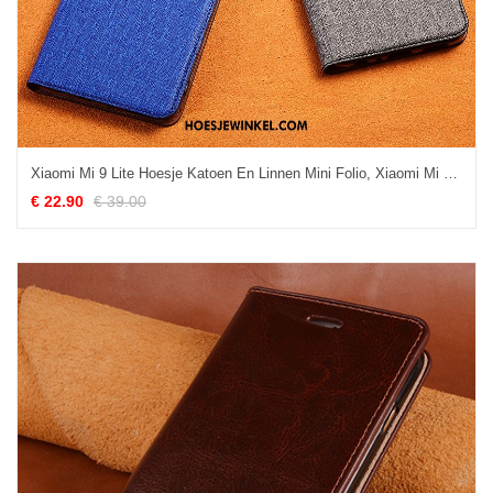
Xiaomi Mi 9 Lite Hoesje Katoen En Linnen Mini Folio, Xiaomi Mi 9 Lite Hoesje Zacht Bescherming Beige
€ 22.90
€ 39.00