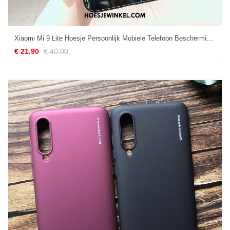
Xiaomi Mi 9 Lite Hoesje Persoonlijk Mobiele Telefoon Bescherming, Xiaomi Mi 9 Lite Hoesje Patroon Nieuw Beige
€ 21.90
€ 40.00