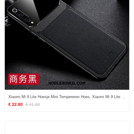
Xiaomi Mi 9 Lite Hoesje Mini Tempereren Hoes, Xiaomi Mi 9 Lite Hoesje All Inclusive Bedrijf Beige
€ 22.80
€ 41.00