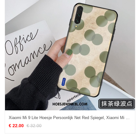
Xiaomi Mi 9 Lite Hoesje Persoonlijk Net Red Spiegel, Xiaomi Mi 9 Lite Hoesje All Inclusive High End Beige
€ 22.00
€ 32.00