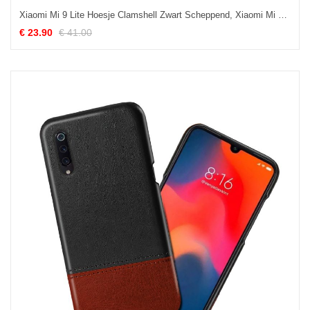
Xiaomi Mi 9 Lite Hoesje Clamshell Zwart Scheppend, Xiaomi Mi 9 Lite Hoesje Mini Leren Etui Beige
€ 23.90
€ 41.00