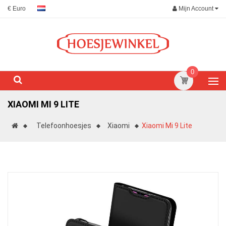
Mijn Account
€ Euro
0
XIAOMI MI 9 LITE
Telefoonhoesjes
Xiaomi
Xiaomi Mi 9 Lite