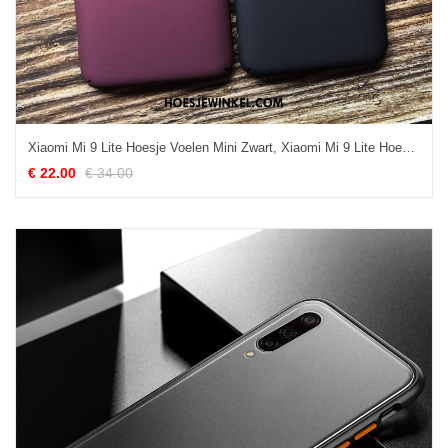
Xiaomi Mi 9 Lite Hoesje Voelen Mini Zwart, Xiaomi Mi 9 Lite Hoesje All Inclusive Hoes Beige
€ 22.00
€ 34.00