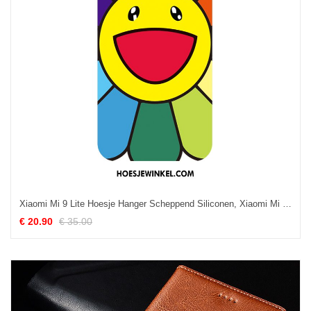
Xiaomi Mi 9 Lite Hoesje Hanger Scheppend Siliconen, Xiaomi Mi 9 Lite Hoesje Zon Net Red Beige
€ 20.90
€ 35.00