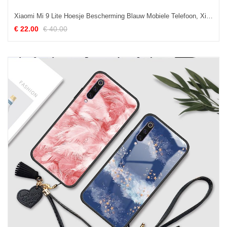
Xiaomi Mi 9 Lite Hoesje Bescherming Blauw Mobiele Telefoon, Xiaomi Mi 9 Lite Hoesje Mini Anti-fall Beige
€ 22.00
€ 40.00