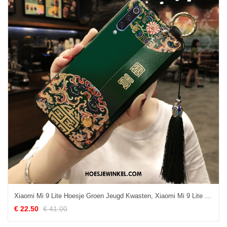
Xiaomi Mi 9 Lite Hoesje Groen Jeugd Kwasten, Xiaomi Mi 9 Lite Hoesje Mobiele Telefoon Trend Beige
€ 22.50
€ 41.00