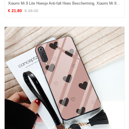
Xiaomi Mi 9 Lite Hoesje Anti-fall Hoes Bescherming, Xiaomi Mi 9 Lite Hoesje Siliconen Zacht Beige
€ 21.80
€ 38.00