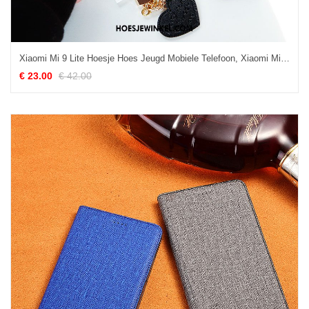
Xiaomi Mi 9 Lite Hoesje Hoes Jeugd Mobiele Telefoon, Xiaomi Mi 9 Lite Hoesje Mini Liefde Beige
€ 23.00
€ 42.00