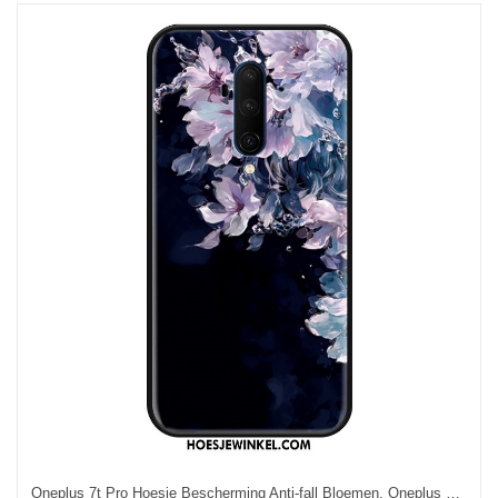
Oneplus 7t Pro Hoesje Bescherming Anti-fall Bloemen, Oneplus 7t Pro Hoesje Scheppend Hoes