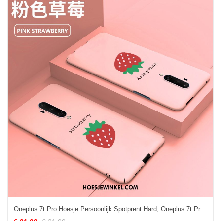
Oneplus 7t Pro Hoesje Persoonlijk Spotprent Hard, Oneplus 7t Pro Hoesje Bescherming Mobiele Telefoon