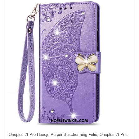
Oneplus 7t Pro Hoesje Purper Bescherming Folio, Oneplus 7t Pro Hoesje Mobiele Telefoon Hoes