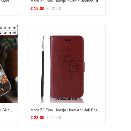
Moto Z3 Play Hoesje Geschilderd Mooie Hoes, Moto Z3 Play Hoesje Anti-fall Mobiele Telefoon
Moto Z3 Play Hoesje Zwart Siliconen Ring, Moto Z3 Play Hoesje Ondersteuning Mobiele Telefoon
€ 18.00
€ 32.00
Moto Z3 Play Hoesje Geel Anti-fall Siliconen, Moto Z3 Play Hoesje Persoonlijk Zacht
Moto Z3 Play Hoesje Hoes Anti-fall Bruin, Moto Z3 Play Hoesje Leren Etui Clamshell
€ 23.00
€ 41.00