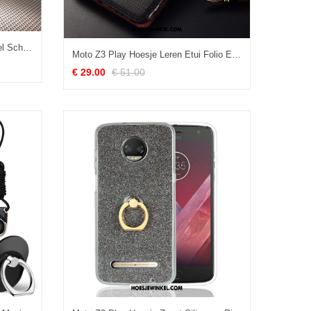
Moto Z3 Play Hoesje Patroon Geel Scheppend, Moto Z3 Play Hoesje Pas Zacht
Moto Z3 Play Hoesje Leren Etui Folio Echt Leer, Moto Z3 Play Hoesje Hoes Zwart
€ 29.00
€ 51.00