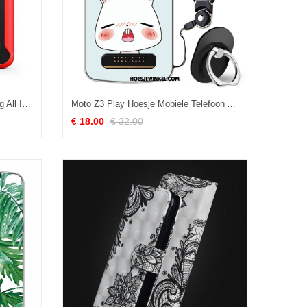
Moto Z3 Play Hoesje Bescherming All Inclusive Hoes, Moto Z3 Play Hoesje Rood Anti-fall
Moto Z3 Play Hoesje Mobiele Telefoon Anti-fall Trendy Merk, Moto Z3 Play Hoesje Blauw All Inclusive
€ 18.00
€ 32.00