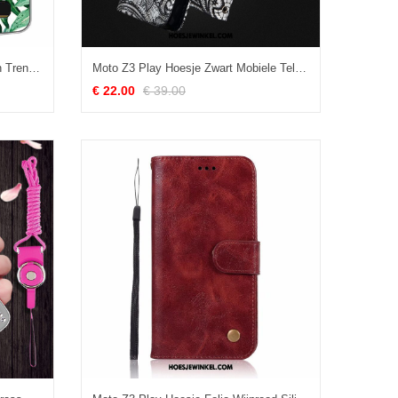
Moto Z3 Play Hoesje Zacht Groen Trend, Moto Z3 Play Hoesje All Inclusive Hoes
Moto Z3 Play Hoesje Zwart Mobiele Telefoon Leren Etui, Moto Z3 Play Hoesje Hoes Folio
€ 22.00
€ 39.00