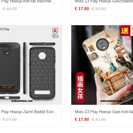
Moto Z3 Play Hoesje Anti-fall Bescherming Mobiele Telefoon, Moto Z3 Play Hoesje Echt Leer Leren Etui
€ 46.00
€ 17.80
€ 32.00
Moto Z3 Play Hoesje Zacht Bedrijf Eenvoudige, Moto Z3 Play Hoesje Hoes Siliconenhoesje
€ 27.00
€ 17.80
€ 32.00