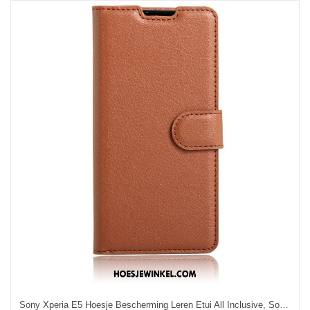
Sony Xperia E5 Hoesje Bescherming Leren Etui All Inclusive, Sony Xperia E5 Hoesje Hoes Portemonnee Braun