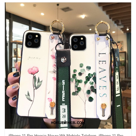
iPhone 11 Pro Hoesje Nieuw Wit Mobiele Telefoon, iPhone 11 Pro Hoesje