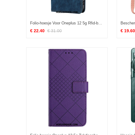
Folio-hoesje Voor Oneplus 12 5g Rfid-bescherming Met Suède-effect
€ 22.40
€ 31.00
€ 19.60