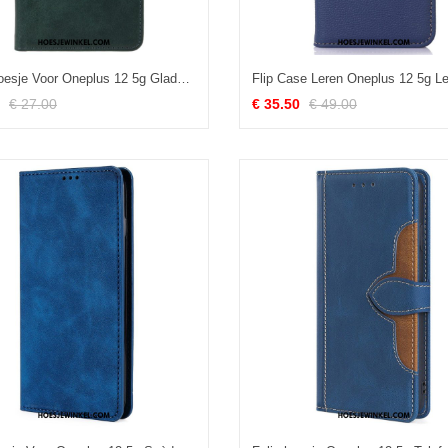
Leren Hoesje Voor Oneplus 12 5g Gladde Textuur Met Riem
€ 27.00
€ 35.50
€ 49.00