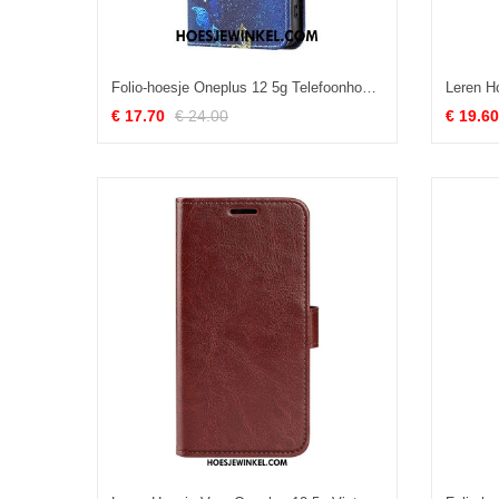
Folio-hoesje Oneplus 12 5g Telefoonhoesje Gouden Vlinders Op Blauwe Achtergrond
€ 17.70
€ 24.00
€ 19.60