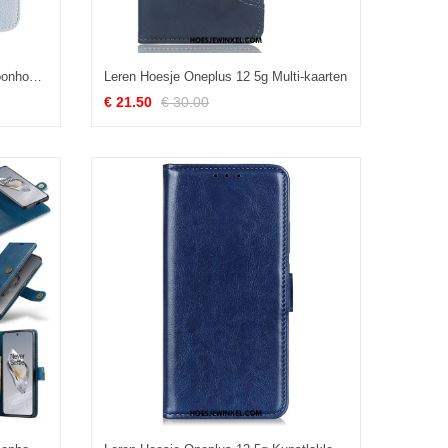
Folio-hoesje Oneplus 12 5g Telefoonhoesje Schouderriem Met Spiegel En Ketting
Leren Hoesje Oneplus 12 5g Multi-kaarten
€ 21.50
€ 30.00