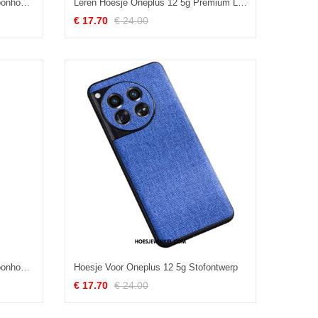
Folio-hoesje Oneplus 12 5g Telefoonhoesje Bloemenmotief
Leren Hoesje Oneplus 12 5g Premium Lederen Bandstijl Bescherming Hoesje
€ 17.70
€ 24.00
Folio-hoesje Oneplus 12 5g Telefoonhoesje Retrotextuur
Hoesje Voor Oneplus 12 5g Stofontwerp
€ 17.70
€ 24.00