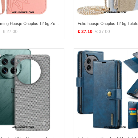
Bescherming Hoesje Oneplus 12 5g Zonnebloemprint Met Riempje
€ 27.00
€ 27.10
€ 37.00