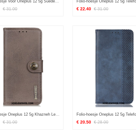
Folio-hoesje Voor Oneplus 12 5g Suède Stijl
€ 31.00
€ 22.40
€ 31.00
Folio-hoesje Oneplus 12 5g Khazneh Lederen Stijl
€ 31.00
€ 20.50
€ 28.00