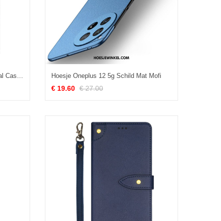
Hoesje Voor Oneplus 12 5g Crystal Case Ii Pro Imak
Hoesje Oneplus 12 5g Schild Mat Mofi
€ 19.60
€ 27.00