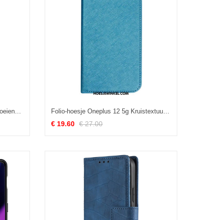
Flip Case Leren Oneplus 12 5g Bloeiende Takken
Folio-hoesje Oneplus 12 5g Kruistextuur Bescherming Hoesje
€ 19.60
€ 27.00