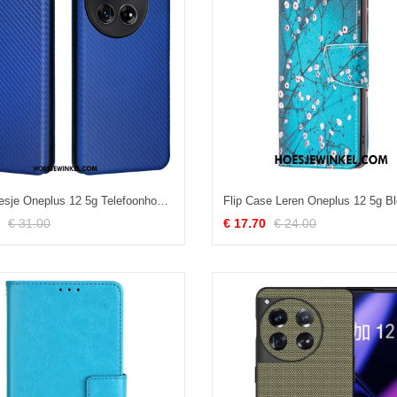
Folio-hoesje Oneplus 12 5g Telefoonhoesje Koolstofvezel
€ 31.00
€ 17.70
€ 24.00