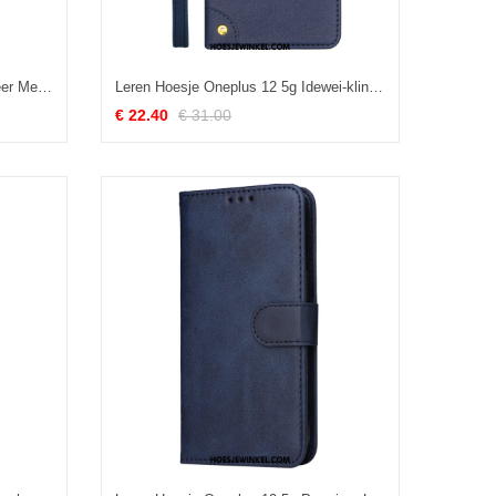
Flip Case Leren Oneplus 12 5g Leer Met Rfid-blokkeertechnologie
Leren Hoesje Oneplus 12 5g Idewei-klinknagels Bescherming Hoesje
€ 22.40
€ 31.00