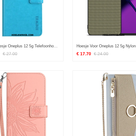
Folio-hoesje Oneplus 12 5g Telefoonhoesje Kunstleer Retro Idewei
Hoesje Voor Oneplus 12 5g Nylon
€ 27.00
€ 17.70
€ 24.00