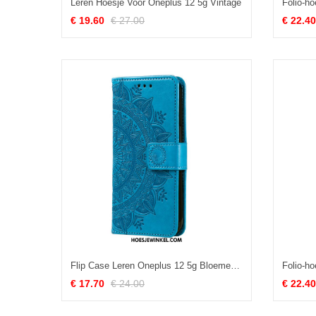
Leren Hoesje Voor Oneplus 12 5g Vintage
€ 19.60
€ 27.00
€ 22.40
Flip Case Leren Oneplus 12 5g Bloemenmandala Met Koord
€ 17.70
€ 24.00
€ 22.40