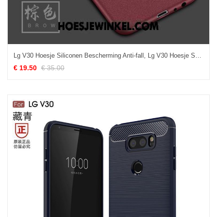
Lg V30 Hoesje Siliconen Bescherming Anti-fall, Lg V30 Hoesje Skärmskydd Tempereren Braun
€ 19.50
€ 35.00