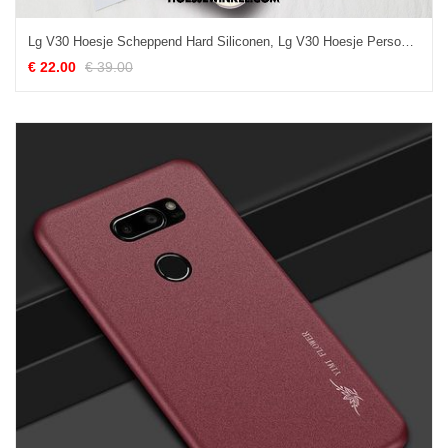
Lg V30 Hoesje Scheppend Hard Siliconen, Lg V30 Hoesje Persoonlijk Anti-fall
€ 22.00
€ 39.00