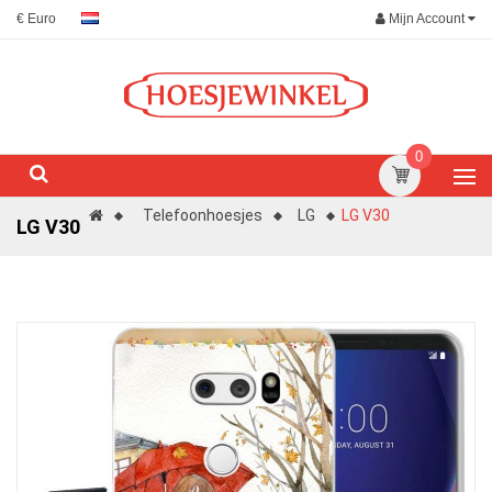
Mijn Account
€ Euro
0
Telefoonhoesjes
LG
LG V30
LG V30