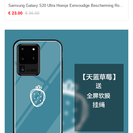
Samsung Galaxy S20 Ultra Hoesje Eenvoudige Bescherming Roze, Samsung Galaxy S20 Ultra Hoesje Anti-fall Wit
€ 23.00
€ 36.00