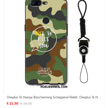
Oneplus 5t Hoesje Bescherming Scheppend Reliëf, Oneplus 5t Hoesje Camouflage Anti-fall
€ 21.50
€ 38.00