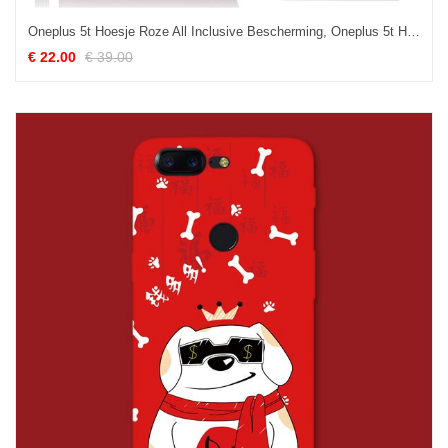
Oneplus 5t Hoesje Roze All Inclusive Bescherming, Oneplus 5t Hoesje Leren Etui Mobiele Telefoon
€ 22.00
€ 39.00