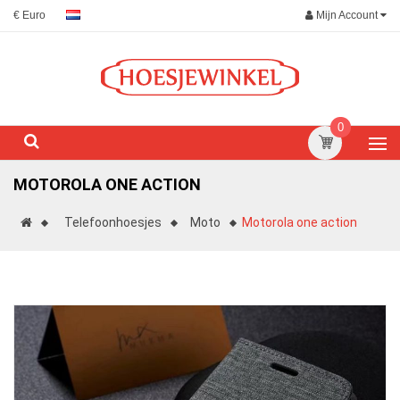
Mijn Account
€ Euro
0
MOTOROLA ONE ACTION
Telefoonhoesjes
Moto
Motorola one action