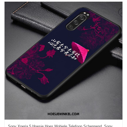
Sony Xperia 5 Hoesje Hoes Mobiele Telefoon Scheppend, Sony Xperia 5 Hoesje Anti-fall Bescherming