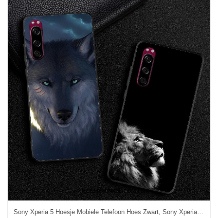
Sony Xperia 5 Hoesje Mobiele Telefoon Hoes Zwart, Sony Xperia 5 Hoesje Trendy Merk Bescherming