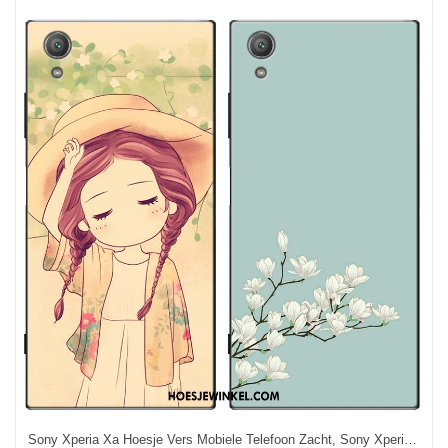
Sony Xperia Xa Hoesje Vers Mobiele Telefoon Zacht, Sony Xperia Xa Hoesje Bescherming Hoes