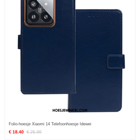
Folio-hoesje Xiaomi 14 Telefoonhoesje Idewei
€ 18.40
€ 25.00